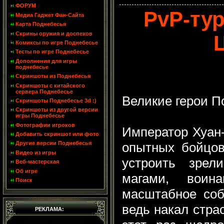
ФОРУМ
PvP-ту
Медиа Гаджет Фан-Сайта
Карта Поднебесья
Скрины оружия и доспехов
Комиксы по игре Поднебесье
Тесты по игре Поднебесье
Дополнения для игры
поднебесье
Скриншоты из Поднебесья
Скриншоты с китайского
сервера Поднебесье
Великие герои П
Скриншоты Поднебесье 3d :)
Скриншоты из другой версии
игры Поднебесье
Фотографии игроков
Император Хуан
Добавить скриншот или фото
опытных бойцов
Другие версии Поднебесья
Видео из игры
устроить зре
Веб-мастерская
Об игре
магами, вои
Поиск
масштабное соб
ведь накал страс
РЕКЛАМА: