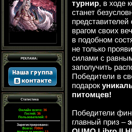
турнир
, в ходе 
станет безуслов
представителей 
врагом своих ве
в подобном сост
не только прояв
силами с равным
РЕКЛАМА:
заполучить расп
Победители в св
подарок
уникал
питомцев!
Статистика
Онлайн всего:
36
Победители фина
Гостей:
36
Пользователей:
0
главный приз –
э
Зарегистрировано:
Всего:
70864
QUMO Libro II 
Новых за месяц:
12