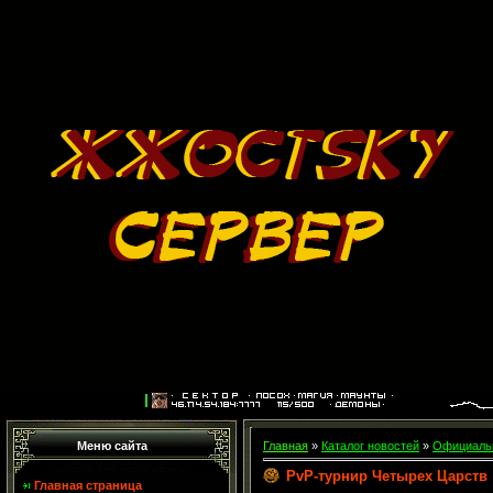
Меню сайта
Главная
»
Каталог новостей
»
Официальн
PvP-турнир Четырех Царств
Главная страница