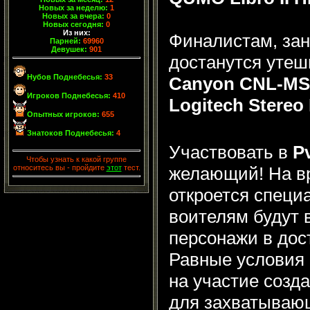
Новых за неделю:
1
Новых за вчера:
0
Новых сегодня:
0
Из них:
Финалистам, з
Парней:
69960
Девушек:
901
достанутся уте
Нубов Поднебесья:
33
Canyon CNL-M
Игроков Поднебесья:
410
Logitech Stereo
Опытных игроков:
655
Знатоков Поднебесья:
4
Участвовать в
P
Чтобы узнать к какой группе
желающий! На в
относитесь вы - пройдите
этот
тест.
откроется специ
воителям будут
персонажи в дос
Равные условия 
на участие созд
для захватываю