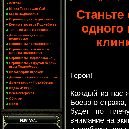
ФОРУМ
Медиа Гаджет Фан-Сайта
Станьте
Карта Поднебесья
Скрины оружия и доспехов
одного 
Комиксы по игре Поднебесье
Тесты по игре Поднебесье
Дополнения для игры
клинк
поднебесье
Скриншоты из Поднебесья
Скриншоты с китайского
сервера Поднебесье
Скриншоты Поднебесье 3d :)
Скриншоты из другой версии
игры Поднебесье
Фотографии игроков
Герои!
Добавить скриншот или фото
Другие версии Поднебесья
Видео из игры
Каждый из нас ж
Веб-мастерская
Об игре
Боевого стража,
Поиск
будет по плечу
внимание на эки
РЕКЛАМА:
и снабдите вер