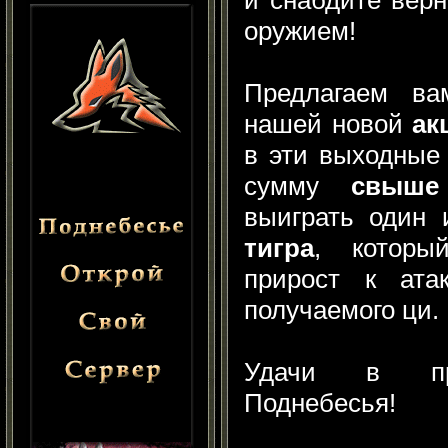
оружием!
Предлагаем ва
нашей новой
ак
в эти выходные 
сумму
свыше
выиграть один
тигра
, которы
прирост к ата
получаемого ци.
Удачи в при
Поднебесья!