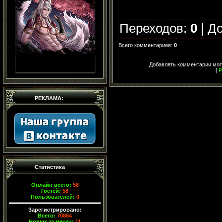
Переходов
:
0
|
Д
Всего комментариев
:
0
Добавлять комментарии могу
[
Р
РЕКЛАМА:
Статистика
Онлайн всего:
58
Гостей:
58
Пользователей:
0
Зарегистрировано:
Всего:
70864
Новых за месяц:
11