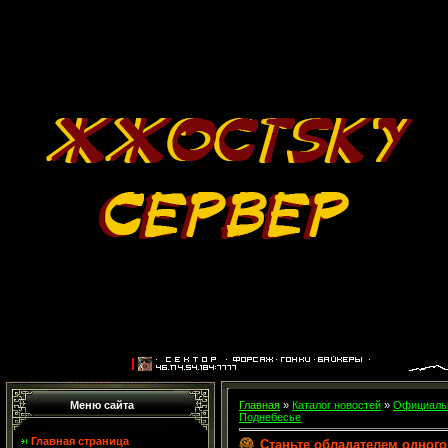
Меню сайта
Главная
»
Каталог новостей
»
Официальн
Поднебесье
Главная страница
Станьте обладателем одного 