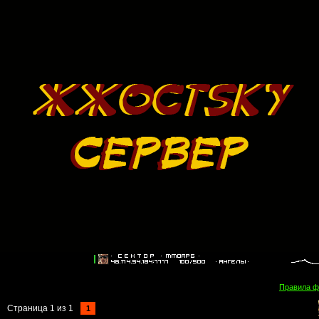
Правила 
Страница
1
из
1
1