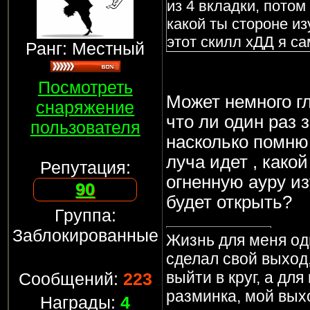
из 4 вкладки, потом
какой ты стороне из
этот скилл хДД я са
Ранг: Местный
Посмотреть
Может немного гл
снаряжение
что ли один раз 
пользователя
насколько помню 
луча идет , какой
Репутация:
огненную ауру и
90
будет открыть?
Группа:
Заблокированные
Жизнь для меня од
сделал свой выход,
выйти в круг, а дл
Сообщений:
223
разминка, мой вых
Награды:
4