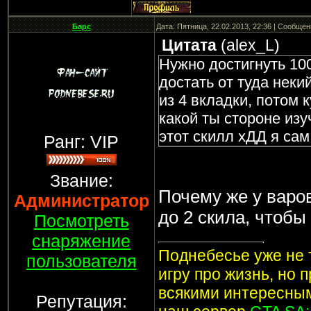
Барс
Дата: Пятница, 22.02.2013, 22:36 | Сообще
Цитата
(
alex_L
)
Нужно достигнуть 100
достать от туда некий
из 4 вкладки, потом к
какой ты стороне изу
этот скилл хДД я сам
Ранг: VIP
Звание:
Почему же у варов
Администратор
до 2 скила, чтобы
Посмотреть
снаряжение
Поднебесье уже не т
пользователя
игру про жизнь, но 
всякими интересным
Репутация: