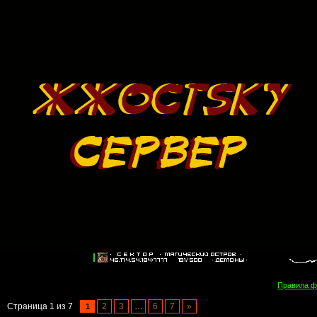
Правила 
Страница
1
из
7
2
3
…
6
7
»
1