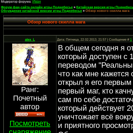
Иван
Модератор форума:
Форум фан-сайта онлайн игры Поднебесье
»
Китайская версия игры Поднебесь
Обсуждение китайской версии игры Поднебесье
»
Обзор нового скилла мага
Обзор нового скилла мага
alex_L
Дата: Пятница, 22.02.2013, 21:57 | Сообщение #
1
В общем сегодня я о
который доступен с 
переводом "Реальный
что как мне кажется 
открыл я его первым и
Ранг:
первый маг, кто качн
Почетный
сам по себе достат
автор
который действует 2
уничтожает всё вокр
Посмотреть
и приятного просмо
снаряжение