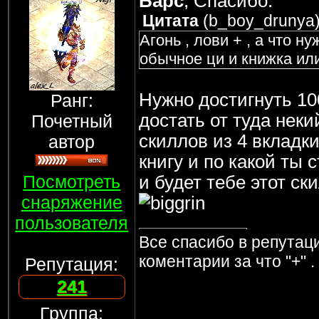
Барс
, Спасибо.
Цитата
(
b_boy_drunya
Агонь , лови + , а что ну
обычное ци и книжка ил
Нужно достигнуть 10
Ранг:
достать от туда неки
Почетный
скиллов из 4 вкладки
автор
книгу и по какой ты 
Посмотреть
и будет тебе этот ск
снаряжение
пользователя
Все спасибо в репутаци
коментарии за что "+" .
Репутация:
241
Группа: