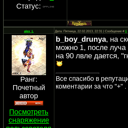
Статус:
alex_L
Дата: Пятница, 22.02.2013, 22:31 | Сообщение #
6
b_boy_drunya
, на с
можно 1, после луча 
на 90 лвле дается, "
Все спасибо в репутаци
Ранг:
коментарии за что "+" .
Почетный
автор
Посмотреть
снаряжение