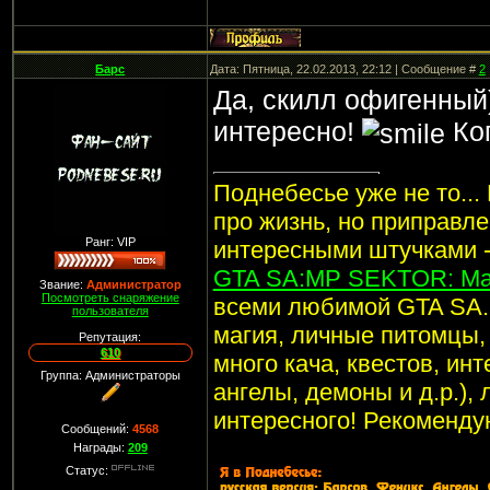
Барс
Дата: Пятница, 22.02.2013, 22:12 | Сообщение #
2
Да, скилл офигенный
интересно!
Коп
Поднебесье уже не то...
про жизнь, но приправл
Ранг: VIP
интересными штучками -
GTA SA:MP SEKTOR: Маг
Звание:
Администратор
Посмотреть снаряжение
всеми любимой GTA SA. 
пользователя
магия, личные питомцы, 
Репутация:
610
много кача, квестов, ин
Группа: Администраторы
ангелы, демоны и д.р.),
интересного! Рекоменду
Сообщений:
4568
Награды:
209
Статус: