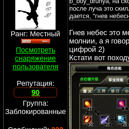
b_boy_drunya, на ск
после луча это скил
дается, "гнев небес
Гнев небес это м
Ранг: Местный
молнии, а я говор
цифрой 2)
Посмотреть
Кстати вот походу
снаряжение
пользователя
Репутация:
90
Группа:
Заблокированные