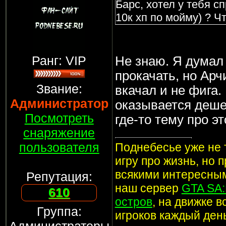
Барс, хотел у тебя сп
10к хп по мойму) ? Ч
Ранг: VIP
Не знаю. Я думал
прокачать, но Арч
Звание:
вкачал и не фига.
Администратор
оказывается дешев
Посмотреть
где-то тему про эт
снаряжение
пользователя
Поднебесье уже не т
игру про жизнь, но 
всякими интересным
Репутация:
наш сервер
GTA SA
610
остров
, на движке 
Группа:
игроков каждый ден