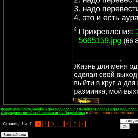
3. надо перевест
4. это и есть аур
Прикрепления:
5665159.jpg
(66.
Жизнь для меня од
сделал свой выход,
выйти в круг, а дл
разминка, мой вых
Форум фан-сайта онлайн игры Поднебесье
»
Китайская версия игры Поднебесь
Обсуждение китайской версии игры Поднебесье
»
Обзор нового скилла мага
Страница
1
из
7
2
3
…
6
7
»
1