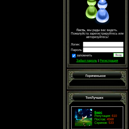
Гость
, мы рады вас видеть.
Пожалуйста зарегистрируйтесь или
авторизуйтесь!
Логин:
Пароль:
запомнить
Забыл пароль
|
Регистрация
Горяченькое
ТопЛучших
Барс
Репутация:
610
Постов:
4568
Скринов:
533