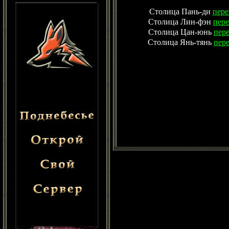
Столица Пань-ди
пере
Столица Лин-фэн
пер
Столица Цан-юнь
пер
Столица Янь-тянь
пер