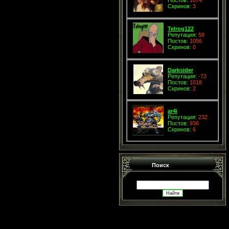
Скринов:
3
Telrog122
Репутация:
58
Постов:
1056
Скринов:
0
Darksider
Репутация:
-72
Постов:
1018
Скринов:
2
ar4i
Репутация:
232
Постов:
936
Скринов:
6
Поиск