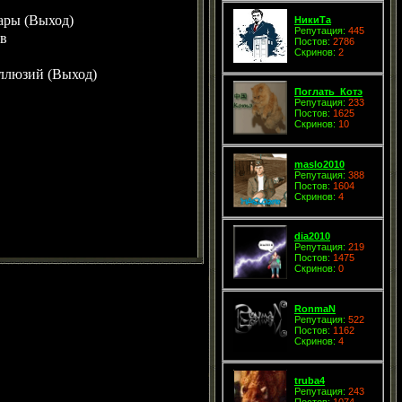
ары (Выход)
НикиТа
Репутация:
445
в
Постов:
2786
Скринов:
2
ллюзий (Выход)
Поглать_Котэ
Репутация:
233
Постов:
1625
Скринов:
10
maslo2010
Репутация:
388
Постов:
1604
Скринов:
4
dia2010
Репутация:
219
Постов:
1475
Скринов:
0
RonmaN
Репутация:
522
Постов:
1162
Скринов:
4
truba4
Репутация:
243
Постов:
1074