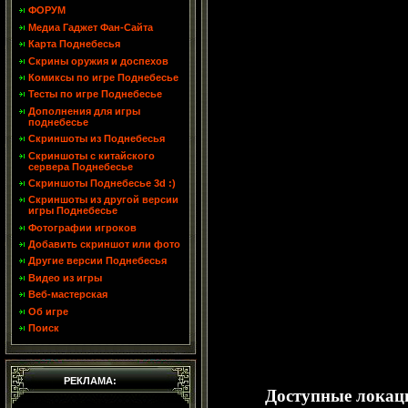
ФОРУМ
Медиа Гаджет Фан-Сайта
Карта Поднебесья
Скрины оружия и доспехов
Комиксы по игре Поднебесье
Тесты по игре Поднебесье
Дополнения для игры
поднебесье
Скриншоты из Поднебесья
Скриншоты с китайского
сервера Поднебесье
Скриншоты Поднебесье 3d :)
Скриншоты из другой версии
игры Поднебесье
Фотографии игроков
Добавить скриншот или фото
Другие версии Поднебесья
Видео из игры
Веб-мастерская
Об игре
Поиск
РЕКЛАМА:
Доступные локац