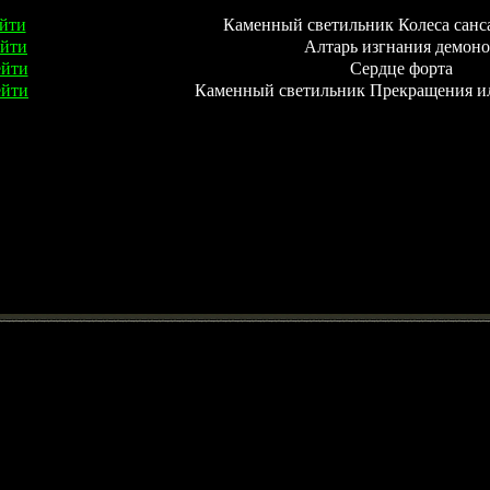
йти
Каменный светильник Колеса санс
ейти
Алтарь изгнания демоно
ейти
Сердце форта
ейти
Каменный светильник Прекращения и