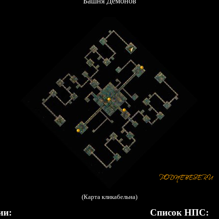
Башня Демонов
(Карта кликабельна)
ии:
Список НПС: