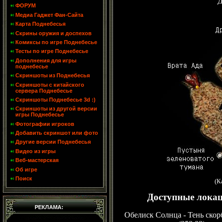
Д
ФОРУМ
Медиа Гаджет Фан-Сайта
Карта Поднебесья
Скрины оружия и доспехов
Комиксы по игре Поднебесье
Тесты по игре Поднебесье
Дополнения для игры
поднебесье
Скриншоты из Поднебесья
Скриншоты с китайского
сервера Поднебесье
Скриншоты Поднебесье 3d :)
Скриншоты из другой версии
игры Поднебесье
Фотографии игроков
Добавить скриншот или фото
Другие версии Поднебесья
Видео из игры
Веб-мастерская
Об игре
Поиск
(К
Доступные локац
РЕКЛАМА:
Обелиск Солнца - Тень скор