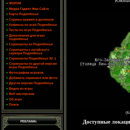
Южный 
ФОРУМ
Медиа Гаджет Фан-Сайта
Карта Поднебесья
Скрины оружия и доспехов
Комиксы по игре Поднебесье
Тесты по игре Поднебесье
Дополнения для игры
поднебесье
Скриншоты из Поднебесья
Скриншоты с китайского
сервера Поднебесье
Скриншоты Поднебесье 3d :)
Скриншоты из другой версии
игры Поднебесье
Фотографии игроков
Добавить скриншот или фото
Другие версии Поднебесья
Видео из игры
Веб-мастерская
Об игре
Поиск
(К
Доступные локаци
РЕКЛАМА: