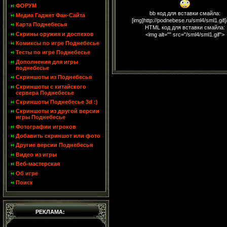
ФОРУМ
bb код для вставки смайла:
Медиа Гаджет Фан-Сайта
[img]http://podnebese.ru/sml4/sml1.gif[
Карта Поднебесья
HTML код для вставки смайла:
Скрины оружия и доспехов
<img alt="" src="/sml4/sml1.gif">
Комиксы по игре Поднебесье
Тесты по игре Поднебесье
Дополнения для игры
поднебесье
Скриншоты из Поднебесья
Скриншоты с китайского
сервера Поднебесье
Скриншоты Поднебесье 3d :)
Скриншоты из другой версии
игры Поднебесье
Фотографии игроков
Добавить скриншот или фото
Другие версии Поднебесья
Видео из игры
Веб-мастерская
Об игре
Поиск
РЕКЛАМА: