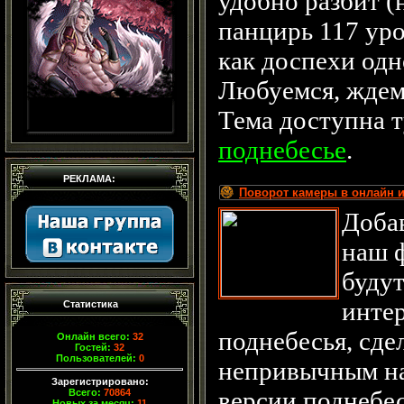
удобно разбит (
панцирь 117 уро
как доспехи одн
Любуемся, ждем 
Тема доступна 
поднебесье
.
РЕКЛАМА:
Поворот камеры в онлайн и
Добав
наш ф
будут
инте
Статистика
поднебесья, сде
Онлайн всего:
32
Гостей:
32
Пользователей:
0
непривычным на
Зарегистрировано:
версии поднебес
Всего:
70864
Новых за месяц:
11