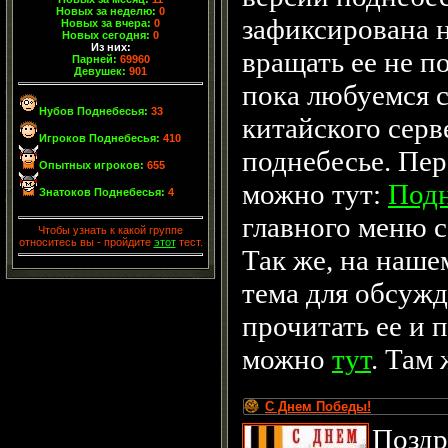
Новых за неделю:
0
зафиксирована 
Новых за вчера:
0
Новых сегодня:
0
Из них:
вращать ее не п
Парней:
69960
Девушек:
901
пока любуемся 
Нубов Поднебесья:
33
китайского серв
Игроков Поднебесья:
410
поднебесье. Пер
Опытных игроков:
655
можно тут:
Подн
Знатоков Поднебесья:
4
главного меню с
Чтобы узнать к какой группе
относитесь вы - пройдите
этот
тест.
Так же, на наше
тема для обсужд
прочитать ее и 
можно
тут
.
Там
С Днем Победы!
Поздр