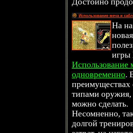
Достойно продо
Использование меча и саб
На на
новая
полез
игры 
Использование м
одновременно
. 
преимуществах 
типами оружия, а
можно сделать.
Несомненно, так
долгой трениро