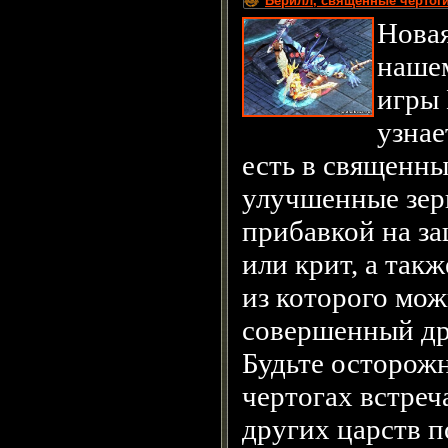
Берилл, священные чертоги
Новая
нашем
игры 
узнае
есть в священны
улучшенные зерк
прибавкой на за
или крит, а такж
из которого мо
совершенный др
Будьте осторож
чертогах встреч
других царств 