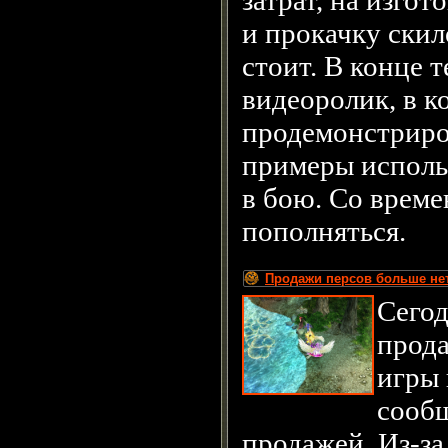
затрат, на изго
и прокачку скило
стоит. В конце 
видеоролик, в к
продемонстриро
примеры исполь
в бою. Со време
пополняться.
Продажи персов больше нет
Сегод
прод
игры 
сообщ
продажей. Из-за