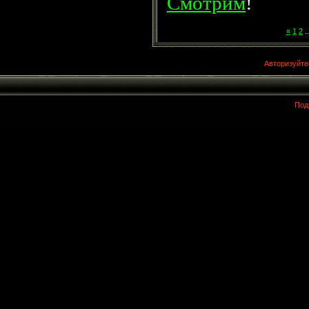
Смотрим
!
«
1
2
..
Авторизуйте
Под