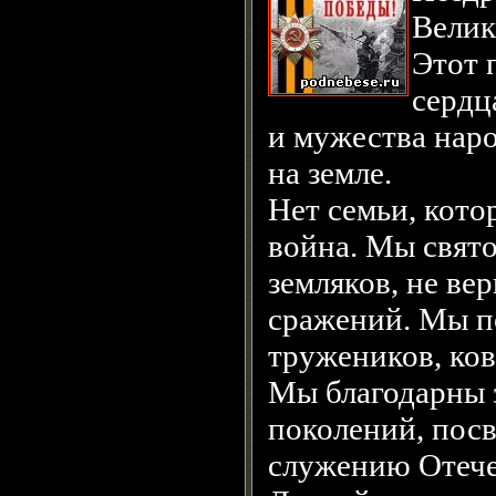
Велик
Этот 
сердц
и мужества наро
на земле.
Нет семьи, кото
война. Мы свят
земляков, не ве
сражений. Мы п
тружеников, ков
Мы благодарны 
поколений, пос
служению Отече