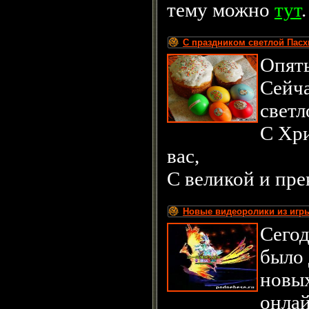
тему можно
тут
.
С праздником светлой Пасх
Опять
Сейча
светл
С Хр
вас,
С великой и пре
Новые видеоролики из игр
Сегод
было 
новых
онлай