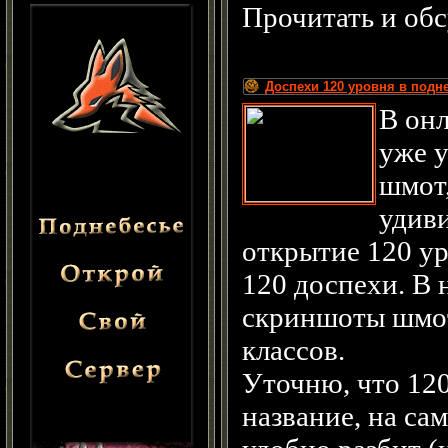
Прочитать и об
Доспехи 120 уровня в подн
В он
уже у
шмот,
удив
открытие 120 ур
120 доспехи. В
скриншоты шмот
классов.
Уточню, что 120
название, на са