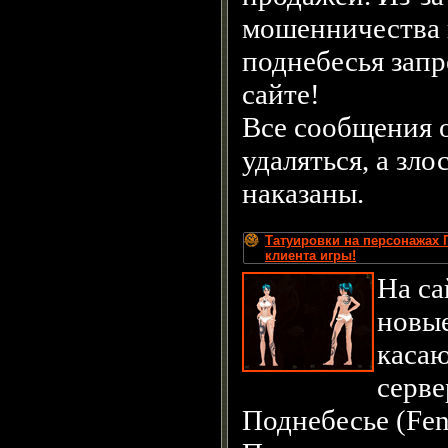
мошенничества 
поднебесья зап
сайте!
Все сообщения 
удаляться, а зл
наказаны.
Татуировки на персонажах 
клиента игры!
На са
новые
каса
серве
Поднебесье (Fen