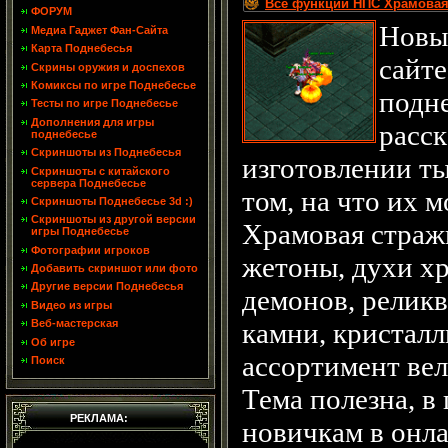
Все функции НПС Храмовая
ФОРУМ
Новы
Медиа Гаджет Фан-Сайта
Карта Поднебесья
сайте
Скрины оружия и доспехов
Комиксы по игре Поднебесье
подне
Тесты по игре Поднебесье
Дополнения для игры
расс
поднебесье
Скриншоты из Поднебесья
изготовлении т
Скриншоты с китайского
сервера Поднебесье
том, на что их 
Скриншоты Поднебесье 3d :)
Скриншоты из другой версии
Храмовая страж
игры Поднебесье
Фотографии игроков
жетоны, духи х
Добавить скриншот или фото
Другие версии Поднебесья
демонов, релик
Видео из игры
Веб-мастерская
камни, кристалл
Об игре
ассортимент вел
Поиск
Тема полезна, в
РЕКЛАМА:
новичкам в онла