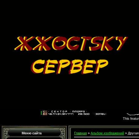
This featu
Меню сайта
Главная
»
Альбом изображений
» Другая