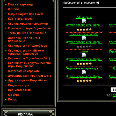
Изображений в альбоме
:
98
Главная страница
ФОРУМ
Медиа Гаджет Фан-Сайта
PVP медаль
Карта Поднебесья
Скрины оружия и доспехов
Другая версия игры Подн...
Друга
Комиксы по игре Поднебесье
Тесты по игре Поднебесье
Новый итем в Saga3d
Дополнения для игры
поднебесье
Другая версия игры Подн...
Друга
Скриншоты из Поднебесья
Скриншоты с китайского
Нилин
Игрок
сервера Поднебесье
Скриншоты Поднебесье 3d :)
Другая версия игры Подн...
Друга
Скриншоты из другой версии
игры Поднебесье
Отдаление камеры в друг...
Д
Фотографии игроков
Добавить скриншот или фото
Другая версия игры Подн...
Друга
Другие версии Поднебесья
Видео из игры
Веб-мастерская
Об игре
1-12
13
Поиск
РЕКЛАМА: