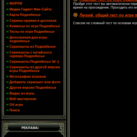
ФОРУМ
Пройдя этот тест вы автоматически пере
время на прохождение. Проходить его мо
Медиа Гаджет Фан-Сайта
Карта Поднебесья
Легкий, общий тест по игре 
Скрины оружия и доспехов
Совсем не сложный тест по основам игры
Комиксы по игре Поднебесье
Тесты по игре Поднебесье
Дополнения для игры
поднебесье
Скриншоты из Поднебесья
Скриншоты с китайского
сервера Поднебесье
Скриншоты Поднебесье 3d :)
Скриншоты из другой версии
игры Поднебесье
Фотографии игроков
Добавить скриншот или фото
Другие версии Поднебесья
Видео из игры
Веб-мастерская
Об игре
Поиск
РЕКЛАМА: