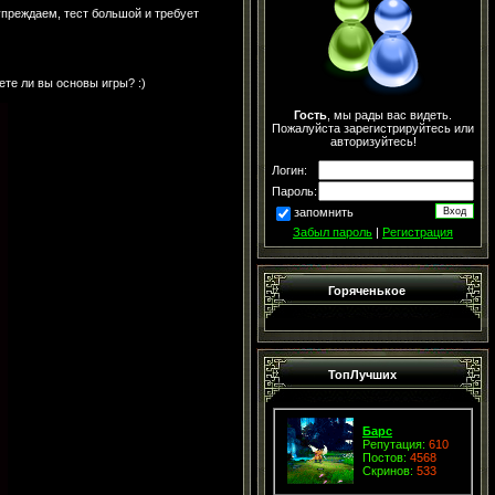
упреждаем, тест большой и требует
ете ли вы основы игры? :)
Гость
, мы рады вас видеть.
Пожалуйста зарегистрируйтесь или
авторизуйтесь!
Логин:
Пароль:
запомнить
Забыл пароль
|
Регистрация
Горяченькое
ТопЛучших
Барс
Репутация:
610
Постов:
4568
Скринов:
533