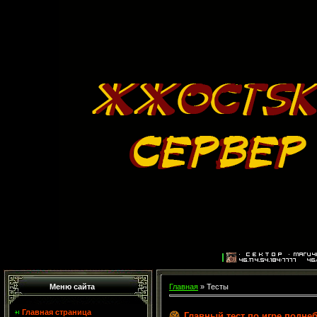
Меню сайта
Главная
»
Тесты
Главная страница
Главный тест по игре подне