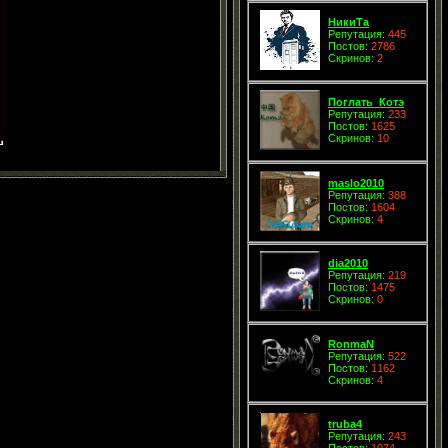
НикиТа
Репутация:
445
Постов:
2786
Скринов:
2
Поглать_Котэ
Репутация:
233
Постов:
1625
Скринов:
10
maslo2010
Репутация:
388
Постов:
1604
Скринов:
4
dia2010
Репутация:
219
Постов:
1475
Скринов:
0
RonmaN
Репутация:
522
Постов:
1162
Скринов:
4
truba4
Репутация:
243
Постов:
1074