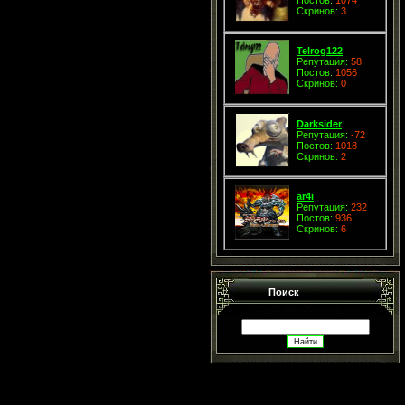
Скринов:
3
Telrog122
Репутация:
58
Постов:
1056
Скринов:
0
Darksider
Репутация:
-72
Постов:
1018
Скринов:
2
ar4i
Репутация:
232
Постов:
936
Скринов:
6
Поиск