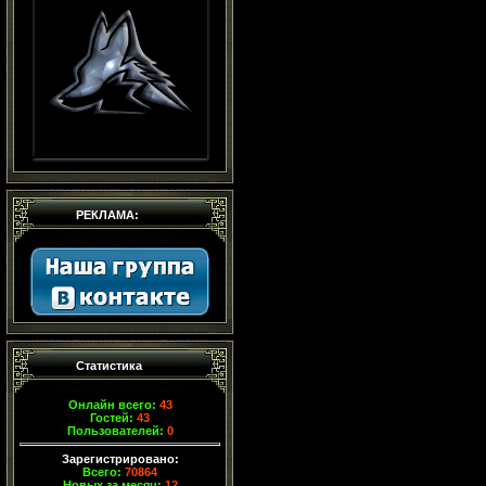
РЕКЛАМА:
Статистика
Онлайн всего:
43
Гостей:
43
Пользователей:
0
Зарегистрировано:
Всего:
70864
Новых за месяц:
12