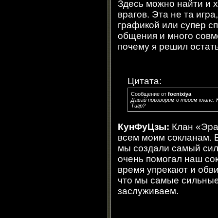
Здесь можно найти и х
врагов. Эта не та игра
графикой или супер с
общения и много совм
почему я решил остать
Цитата:
Сообщение от
foenixiya
Давай поговорим о твоём клане. К
Тигр?
КунФуЦзы:
Клан «Эра»
всем моим сокланам. 
мы создали самый сил
очень помогал наш сою
время упрекают и обви
что мы самые сильные,
заслуживаем.