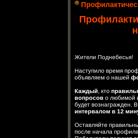
Профилактическ
Профилактич
н
Жители Поднебесья!
Наступило время проф
объявляем о нашей
фо
Каждый
, кто
правильн
вопросо
в
о любимой и
будет вознагражден. 
интервалом в 12 мин
Оставляйте правильны
после начала профила