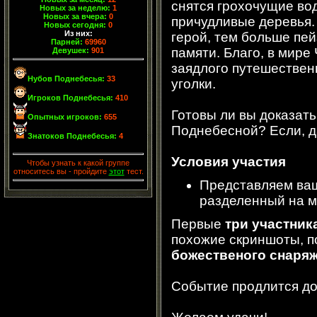
снятся грохочущие во
Новых за неделю:
1
Новых за вчера:
0
причудливые деревья.
Новых сегодня:
0
Из них:
герой, тем больше пей
Парней:
69960
памяти. Благо, в мире
Девушек:
901
заядлого путешествен
Нубов Поднебесья:
33
уголки.
Игроков Поднебесья:
410
Готовы ли вы доказать
Опытных игроков:
655
Поднебесной? Если, да
Знатоков Поднебесья:
4
Условия участия
Чтобы узнать к какой группе
относитесь вы - пройдите
этот
тест.
Представляем ва
разделенный на м
Первые
три участник
похожие скриншоты, п
божественого снаря
Событие продлится д