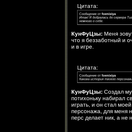
Цитата:
Сообщение от
foenixiya
Итак! Я добралась до сервера Ти
немного о себе.
КунФуЦзы:
Меня зовут
что я беззаботный и о
и в игре.
Цитата:
Сообщение от
foenixiya
Какова история твоего персонаж
КунФуЦзы:
Создал му
потихоньку набирал св
играть, и он стал мое
персонажа, для меня н
перс делает ник, а не 