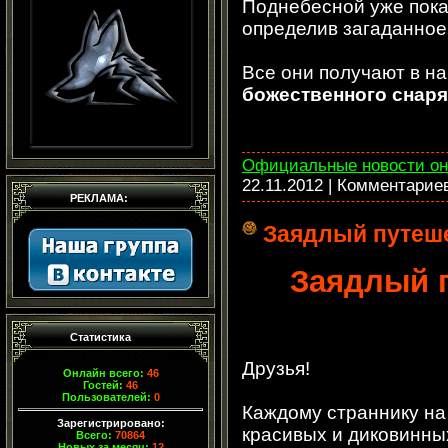
Поднебесной уже пок
определив загаданное
Все они получают в н
божественного снар
Официальные новости он
22.11.2012
| Комментарие
РЕКЛАМА:
Заядлый путеш
Заядлый 
Статистика
Друзья!
Онлайн всего:
46
Гостей:
46
Пользователей:
0
Каждому страннику на
Зарегистрировано:
красивых и диковинных
Всего:
70864
Новых за месяц:
12