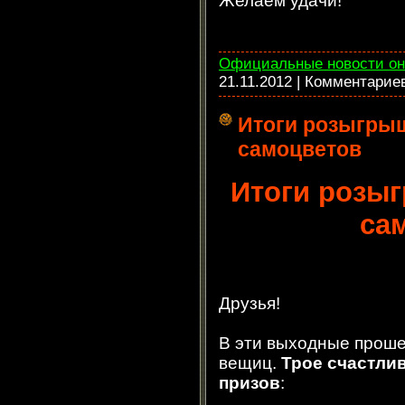
Желаем удачи!
Официальные новости он
21.11.2012
| Комментарие
Итоги розыгры
самоцветов
Итоги розы
са
Друзья!
В эти выходные прош
вещиц.
Трое счастли
призов
: