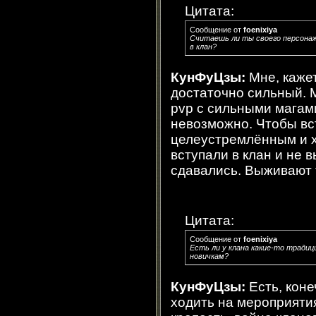
Цитата:
Сообщение от
foenixiya
Считаешь ли ты своего персона
в клан?
КунФуЦзы:
Мне, кажет
достаточно сильный. 
pvp с сильными магами
невозможно. Чтобы вс
целеустремлённым и х
вступали в клан и не 
сдавались. Выживают 
Цитата:
Сообщение от
foenixiya
Есть ли у клана какие-то тради
новичкам?
КунФуЦзы:
Есть, коне
ходить на мероприятия