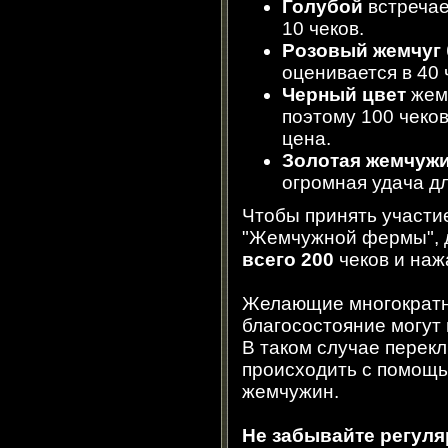
Голубой
встречае
10 чеков.
Розовый жемчуг
оценивается в 40 
Черный цвет
жемч
поэтому 100 чеко
цена.
Золотая жемчуж
огромная удача д
Чтобы принять участие
"Жемчужной фермы", 
всего 200
чеков и наж
Желающие многократн
благосостояние могут
В таком случае перек
происходить с помощь
жемчужин.
Не забывайте регул