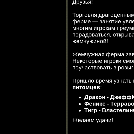
Друзья!
Торговля драгоценны
ферме — занятие увле
многим игрокам преум
порадоваться, открыва
жемчужиной!
Жемчужная ферма зав
Некоторые игроки смо
поучаствовать в розы
Пришло время узнать
питомцев
:
Дракон - ДжеффК
Феникс - Терраво
Тигр - Властели
Желаем удачи!