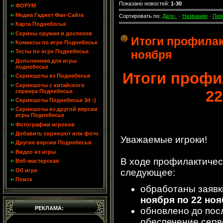
Показано новостей
:
1-30
ФОРУМ
Медиа Гаджет Фан-Сайта
Сортировать по
:
Дате
·
Названию
·
Пер
Карта Поднебесья
Скрины оружия и доспехов
Итоги профилак
Комиксы по игре Поднебесье
ноября
Тесты по игре Поднебесье
Дополнения для игры
поднебесье
Итоги профи
Скриншоты из Поднебесья
Скриншоты с китайского
22
сервера Поднебесье
Скриншоты Поднебесье 3d :)
Скриншоты из другой версии
игры Поднебесье
Фотографии игроков
Добавить скриншот или фото
Уважаемые игроки!
Другие версии Поднебесья
Видео из игры
В ходе профилактичес
Веб-мастерская
Об игре
следующее:
Поиск
обработаны заявк
ноября по 22 но
РЕКЛАМА:
обновлено до пос
обеспечение серв