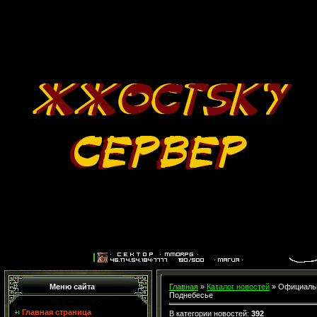
Меню сайта
Главная
»
Каталог новостей
» Официальн
Поднебесье
Главная страница
В категории новостей
:
392