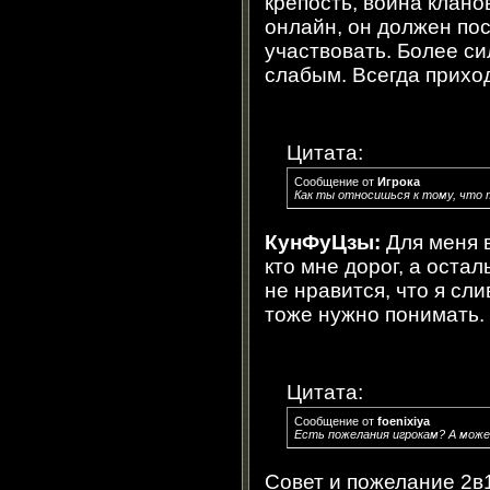
крепость, война клано
онлайн, он должен пос
участвовать. Более с
слабым. Всегда приход
Цитата:
Сообщение от
Игрока
Как ты относишься к тому, что 
КунФуЦзы:
Для меня в
кто мне дорог, а оста
не нравится, что я сл
тоже нужно понимать.
Цитата:
Сообщение от
foenixiya
Есть пожелания игрокам? А мож
Совет и пожелание 2в1