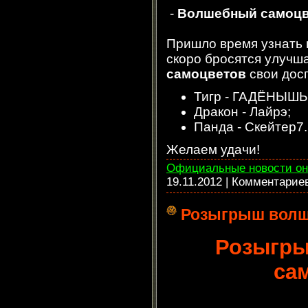
-
Волшебный самоцве
Пришло время узнать
скоро бросятся улучш
самоцветов
свои дос
Тигр - ГАДЁНЫШЬ
Дракон - Лайрэ;
Панда - Скейтер7.
Желаем удачи!
Официальные новости он
19.11.2012
| Комментарие
Розыгрыш волш
Розыгр
са