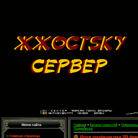
Меню сайта
Главная
»
Каталог новостей
»
Официальн
Поднебесье
Главная страница
Итоги профилактики [09 фев