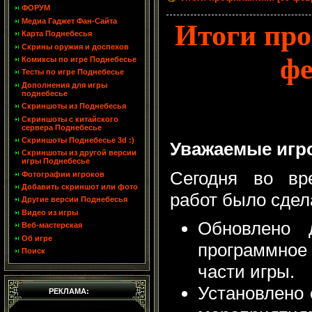
ФОРУМ
Медиа Гаджет Фан-Сайта
Итоги про
Карта Поднебесья
Скрины оружия и доспехов
фе
Комиксы по игре Поднебесье
Тесты по игре Поднебесье
Дополнения для игры
поднебесье
Скриншоты из Поднебесья
Скриншоты с китайского
сервера Поднебесье
Скриншоты Поднебесье 3d :)
Уважаемые игр
Скриншоты из другой версии
игры Поднебесье
Сегодня во вр
Фотографии игроков
Добавить скриншот или фото
работ было сде
Другие версии Поднебесья
Видео из игры
Обновлено 
Веб-мастерская
Об игре
программное
Поиск
части игры.
Установлено
РЕКЛАМА: