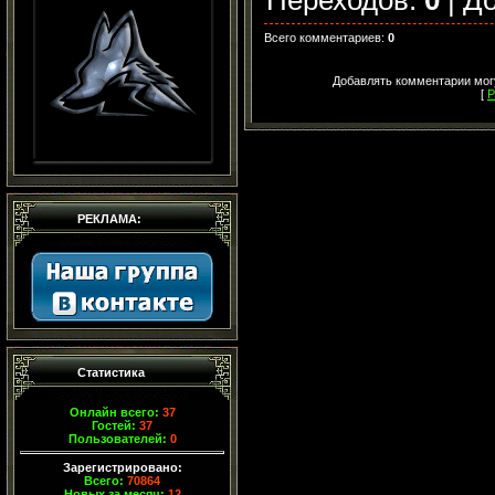
Всего комментариев
:
0
Добавлять комментарии могу
[
Р
РЕКЛАМА:
Статистика
Онлайн всего:
37
Гостей:
37
Пользователей:
0
Зарегистрировано:
Всего:
70864
Новых за месяц:
12