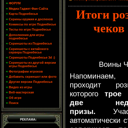
ФОРУМ
Медиа Гаджет Фан-Сайта
Итоги ро
Карта Поднебесья
Скрины оружия и доспехов
чеков
Комиксы по игре Поднебесье
Тесты по игре Поднебесье
Дополнения для игры
поднебесье
Скриншоты из Поднебесья
Скриншоты с китайского
сервера Поднебесье
Скриншоты Поднебесье 3d :)
Воины Ч
Скриншоты из другой версии
игры Поднебесье
Фотографии игроков
Напоминаем,
Добавить скриншот или фото
Другие версии Поднебесья
проходит ро
Видео из игры
которого
трое 
Веб-мастерская
Об игре
две нед
Поиск
призы.
Уча
автоматически 
РЕКЛАМА: