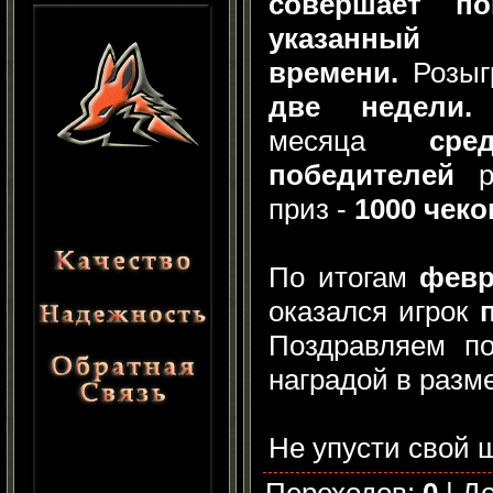
совершает п
указан
времени.
Розыг
две недели.
месяца
сред
победителей
ра
приз -
1000 чеко
По итогам
февр
оказался игрок
Поздравляем по
наградой в разм
Не упусти свой 
Переходов
:
0
|
Д