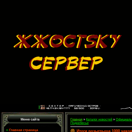
Меню сайта
Главная
»
Каталог новостей
»
Официальн
Поднебесье
Главная страница
Итоги розыгрыша 1000 чеков