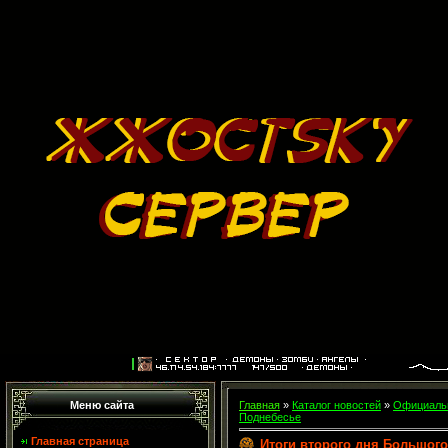
Меню сайта
Главная
»
Каталог новостей
»
Официальн
Поднебесье
Главная страница
Итоги второго дня Большог