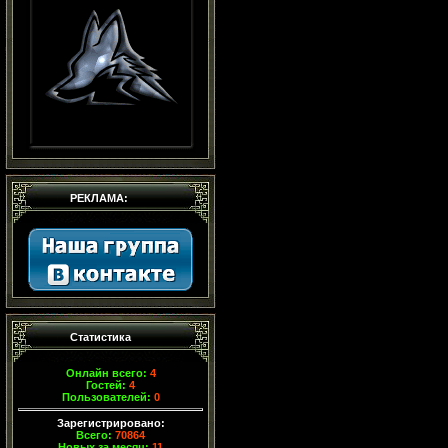
РЕКЛАМА:
Статистика
Онлайн всего:
4
Гостей:
4
Пользователей:
0
Зарегистрировано:
Всего:
70864
Новых за месяц:
11