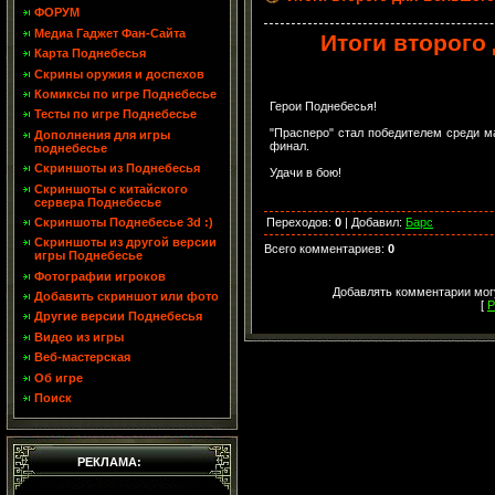
ФОРУМ
Медиа Гаджет Фан-Сайта
Итоги второго
Карта Поднебесья
Скрины оружия и доспехов
Комиксы по игре Поднебесье
Герои Поднебесья!
Тесты по игре Поднебесье
"Прасперо" стал победителем среди ма
Дополнения для игры
финал.
поднебесье
Скриншоты из Поднебесья
Удачи в бою!
Скриншоты с китайского
сервера Поднебесье
Переходов
:
0
|
Добавил
:
Барс
Скриншоты Поднебесье 3d :)
Скриншоты из другой версии
Всего комментариев
:
0
игры Поднебесье
Фотографии игроков
Добавлять комментарии могу
Добавить скриншот или фото
[
Р
Другие версии Поднебесья
Видео из игры
Веб-мастерская
Об игре
Поиск
РЕКЛАМА: