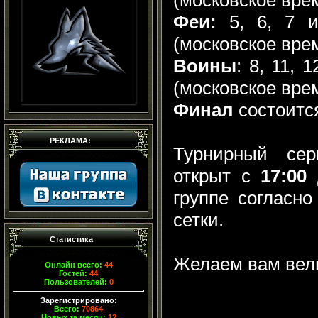
Феи:
5, 6, 7 и
(московское врем
Воины
: 8, 11, 
(московское врем
Финал
состоитс
РЕКЛАМА:
Турнирный сер
открыт с
17:00
д
группе согласн
сетки.
Статистика
Желаем вам вели
Онлайн всего:
44
Гостей:
44
Пользователей:
0
Зарегистрировано:
Всего:
70864
Новых за месяц:
12