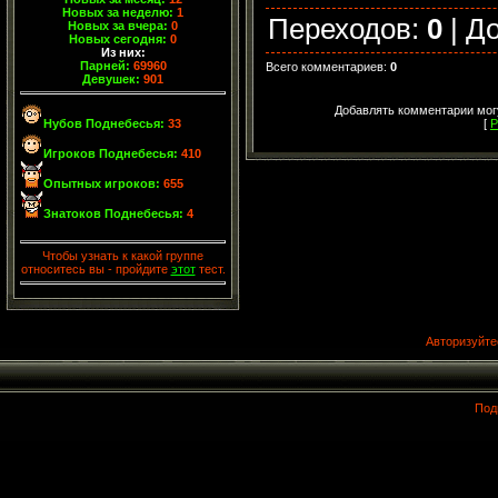
Новых за неделю:
1
Переходов
:
0
|
Д
Новых за вчера:
0
Новых сегодня:
0
Из них:
Парней:
69960
Всего комментариев
:
0
Девушек:
901
Добавлять комментарии могу
[
Р
Нубов Поднебесья:
33
Игроков Поднебесья:
410
Опытных игроков:
655
Знатоков Поднебесья:
4
Чтобы узнать к какой группе
относитесь вы - пройдите
этот
тест.
Авторизуйте
Под