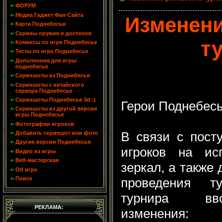
ФОРУМ
Медиа Гаджет Фан-Сайта
Изменени
Карта Поднебесья
Скрины оружия и доспехов
т
Комиксы по игре Поднебесье
Тесты по игре Поднебесье
Дополнения для игры
поднебесье
Скриншоты из Поднебесья
Скриншоты с китайского
сервера Поднебесье
Скриншоты Поднебесье 3d :)
Герои Поднебесь
Скриншоты из другой версии
игры Поднебесье
Фотографии игроков
В связи с пост
Добавить скриншот или фото
Другие версии Поднебесья
игроков на ис
Видео из игры
Веб-мастерская
зеркал, а также
Об игре
проведения т
Поиск
турнира вв
РЕКЛАМА:
изменения: