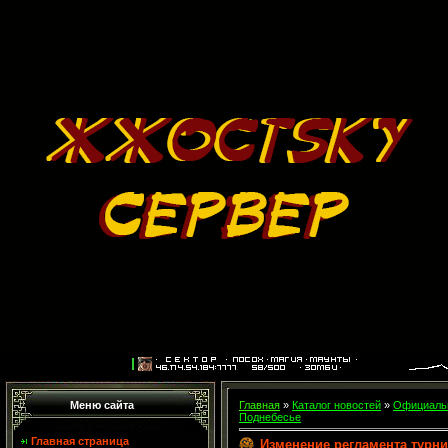
Меню сайта
Главная
»
Каталог новостей
»
Официальн
Поднебесье
Главная страница
Изменение регламента турн