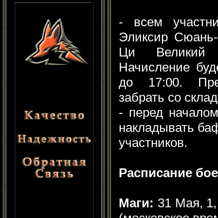
- всем участн
Эликсир Сюань-
Ци Великий 
Начисление буд
до 17:00. Пр
забрать со склад
- перед начало
накладывать баф
участников.
Расписание бо
Маги:
31 Мая, 1,
(московское врем