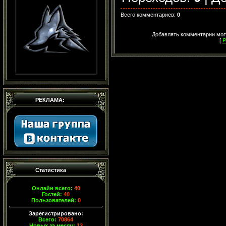
Всего комментариев
:
0
Добавлять комментарии могу
[
Р
РЕКЛАМА:
Статистика
Онлайн всего:
40
Гостей:
40
Пользователей:
0
Зарегистрировано:
Всего:
70864
Новых за месяц:
12