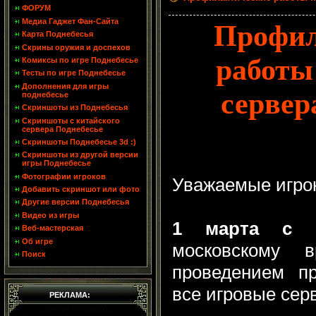
ФОРУМ
Медиа Гаджет Фан-Сайта
Профил
Карта Поднебесья
Скрины оружия и доспехов
работы
Комиксы по игре Поднебесье
Тесты по игре Поднебесье
Дополнения для игры
сервер
поднебесье
Скриншоты из Поднебесья
Скриншоты с китайского
сервера Поднебесье
Скриншоты Поднебесье 3d :)
Скриншоты из другой версии
игры Поднебесье
Фотографии игроков
Уважаемые игро
Добавить скриншот или фото
Другие версии Поднебесья
Видео из игры
1 марта с 
Веб-мастерская
Об игре
московскому 
Поиск
проведением пр
все игровые сер
РЕКЛАМА: