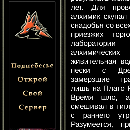
лет. Для пров
алхимик скупал
снадобья со все
приезжих торг
лаборатор
алхимическ
живительная во
пески с Дре
замерзшие тр
лишь на Плато Р
Время шло, а
смешивал в тиг
с раннего ут
Разумеется, пр