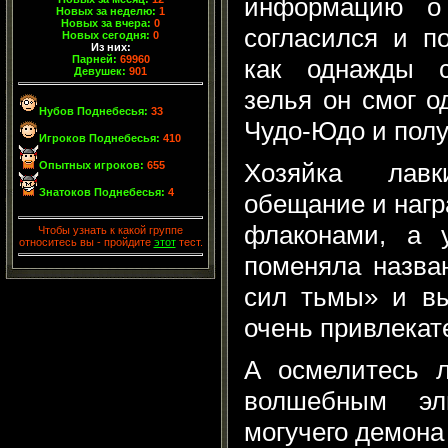
информацию о 
Новых за неделю:
1
Новых за вчера:
0
согласился и п
Новых сегодня:
0
Из них:
Парней:
69960
как однажды 
Девушек:
901
зелья он смог о
Нубов Поднебесья:
33
Чудо-Юдо и полу
Игроков Поднебесья:
410
Хозяйка лав
Опытных игроков:
655
Знатоков Поднебесья:
4
обещание и нагр
флаконами, а 
Чтобы узнать к какой группе
относитесь вы - пройдите
этот
тест.
поменяла назва
сил тьмы» и вы
очень привлекат
А осмелитесь л
волшебным эл
могучего демон