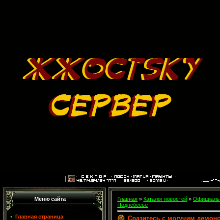
Меню сайта
Главная
»
Каталог новостей
»
Официальн
Поднебесье
Главная страница
Сразитесь с могучим демон