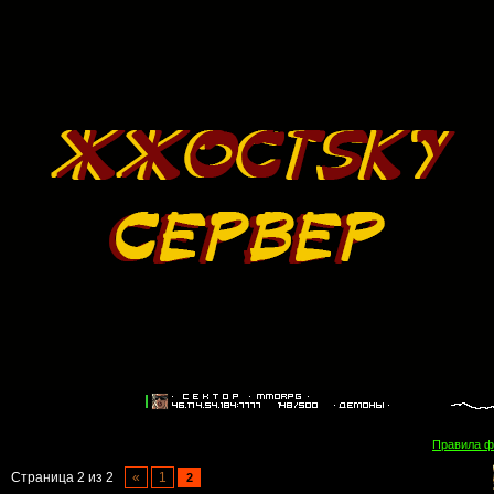
Правила 
Страница
2
из
2
«
1
2