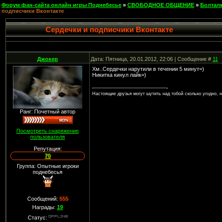
Форум фан-сайта онлайн игры Поднебесье
»
СВОБОДНОЕ ОБЩЕНИЕ
»
Болтал
подписчики Вконтакте
Сердечки и подписчики Вконтакте
Джокер
Дата: Пятница, 20.01.2012, 22:06 | Сообщение #
11
Хм..Сердечки нарутили в течении 5 минут=)
Никитка кинул лайк=)
Настоящие друзья могут шутить над тобой сколько угодно, н
Ранг: Почетный автор
Посмотреть снаряжение
пользователя
Репутация:
70
Группа: Опытные игроки
поднебесья
Сообщений:
555
Награды:
19
Статус: