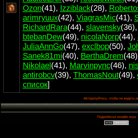
Ozon
(41)
,
Izziblack
(28)
,
Roberto
arimryuux
(42)
,
ViagrasMic
(41)
,
RichardRara
(44)
,
slavensky
(36)
btebanDew
(49)
,
nicolaNorp
(44)
,
JuliaAnnGo
(47)
,
exclbop
(50)
,
Jo
Sanek81mi
(40)
,
BerthaDrem
(48)
Nikolael
(41)
,
Marvinpync
(46)
,
ni
antirobcv
(39)
,
ThomasNout
(49)
,
список
]
Авторизуйтесь, чтобы не видеть р
Поднебесье онлайн игра