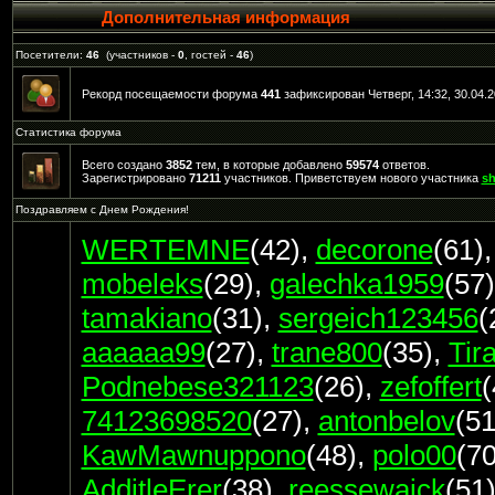
Дополнительная информация
Посетители:
46
(участников -
0
, гостей -
46
)
Рекорд посещаемости форума
441
зафиксирован Четверг, 14:32, 30.04.2
Статистика форума
Всего создано
3852
тем, в которые добавлено
59574
ответов.
Зарегистрировано
71211
участников. Приветствуем нового участника
sh
Поздравляем с Днем Рождения!
WERTEMNE
(42)
,
decorone
(61)
mobeleks
(29)
,
galechka1959
(57)
tamakiano
(31)
,
sergeich123456
(
aaaaaa99
(27)
,
trane800
(35)
,
Tir
Podnebese321123
(26)
,
zefoffert
(
74123698520
(27)
,
antonbelov
(51
KawMawnuppono
(48)
,
polo00
(70
AdditleErer
(38)
,
reessewaick
(51