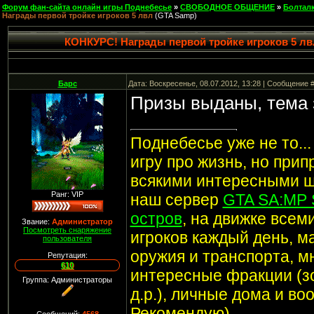
Форум фан-сайта онлайн игры Поднебесье
»
СВОБОДНОЕ ОБЩЕНИЕ
»
Болтал
Награды первой тройке игроков 5 лвл
(GTA Samp)
КОНКУРС! Награды первой тройке игроков 5 лв
Барс
Дата: Воскресенье, 08.07.2012, 13:28 | Сообщение 
Призы выданы, тема 
Поднебесье уже не то..
игру про жизнь, но при
всякими интересными ш
Ранг: VIP
наш сервер
GTA SA:MP 
остров
, на движке все
Звание:
Администратор
Посмотреть снаряжение
игроков каждый день, м
пользователя
оружия и транспорта, мн
Репутация:
610
интересные фракции (з
Группа: Администраторы
д.р.), личные дома и в
Рекомендую)