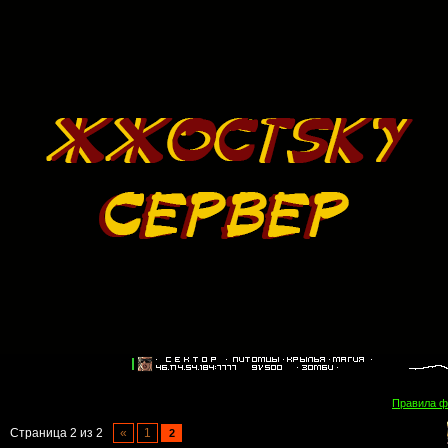
Правила 
Страница
2
из
2
«
1
2