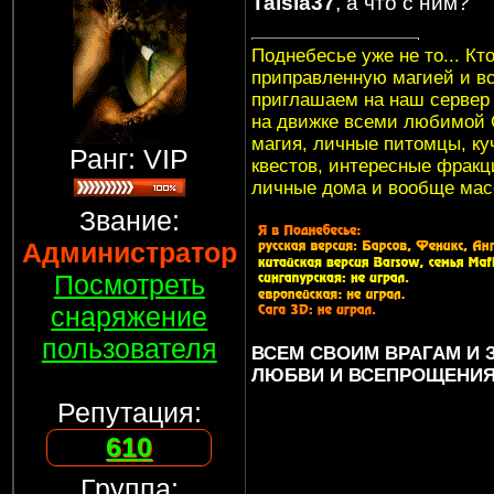
Taisia37
, а что с ним?
Поднебесье уже не то... Кт
приправленную магией и в
приглашаем на наш серве
на движке всеми любимой G
магия, личные питомцы, куч
Ранг: VIP
квестов, интересные фракци
личные дома и вообще мас
Звание:
Администратор
Посмотреть
снаряжение
пользователя
ВСЕМ СВОИМ ВРАГАМ И
ЛЮБВИ И ВСЕПРОЩЕНИЯ..
Репутация:
610
Группа: