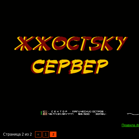
Правила 
Страница
2
из
2
«
1
2