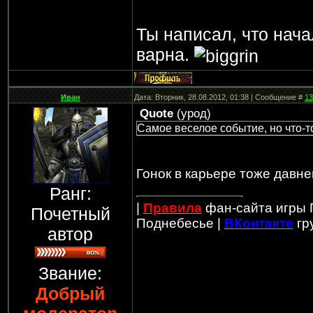
Ты написал, что нач
варна.
Иван
Дата: Вторник, 28.08.2012, 01:38 | Сообщение #
13
Quote
(
урод
)
Самое веселое событие, но что-т
Гонок в карьере тоже давне
Ранг:
|
Правила
фан-сайта игры 
Почетный
Поднебесье |
ВКонтакте
гр
автор
Звание:
Добрый