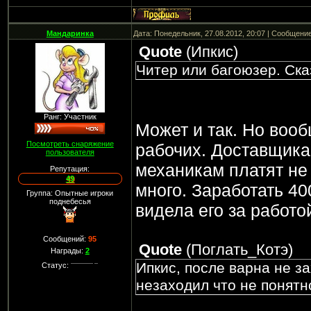
Мандаринка
Дата: Понедельник, 27.08.2012, 20:07 | Сообщени
Quote
(
Ипкис
)
Читер или багоюзер. Ска
Ранг: Участник
Может и так. Но вооб
Посмотреть снаряжение
рабочих. Доставщика
пользователя
механикам платят не 
Репутация:
49
много. Заработать 40
Группа: Опытные игроки
поднебесья
видела его за работо
Сообщений:
95
Quote
(
Поглать_Котэ
)
Награды:
2
Ипкис, после варна не за
Статус:
незаходил что не понятн