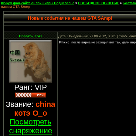
Форум фан-сайта онлайн игры Поднебесье
»
СВОБОДНОЕ ОБЩЕНИЕ
»
Болтал
нашем GTA SAmp!
Новые события на нашем GTA SAmp!
Поглать_Котэ
Дата: Понедельник, 27.08.2012, 08:01 | Сообщени
Ипкис
, после варна не заходил вот так, дали ва
Ранг: VIP
Звание:
china
котэ О_о
Посмотреть
снаряжение