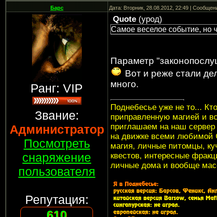
Барс
Дата: Вторник, 28.08.2012, 22:49 | Сообщен
Quote
(
урод
)
Самое веселое событие, но ч
Параметр "законопослуш
Вот и реже стали де
много.
Ранг: VIP
Поднебесье уже не то... Кт
Звание:
приправленную магией и в
приглашаем на наш серве
Администратор
на движке всеми любимой G
Посмотреть
магия, личные питомцы, куч
снаряжение
квестов, интересные фракци
личные дома и вообще мас
пользователя
Репутация:
610