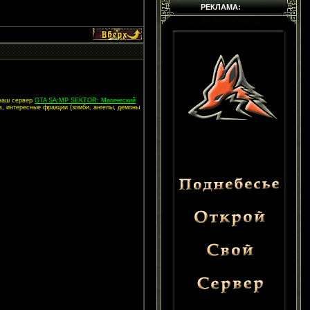
РЕКЛАМА:
 наш сервер
GTA SA:MP SEKTOR: Магический
в, интересные фракции (зомби, ангелы, демоны