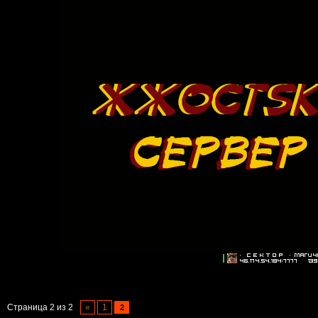
Страница
2
из
2
«
1
2