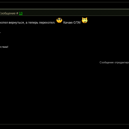
| Сообщение #
13
 хотел вернуться, а теперь перехотел.
Качаю GTA!
-
тствии!
Сообщение отредактир