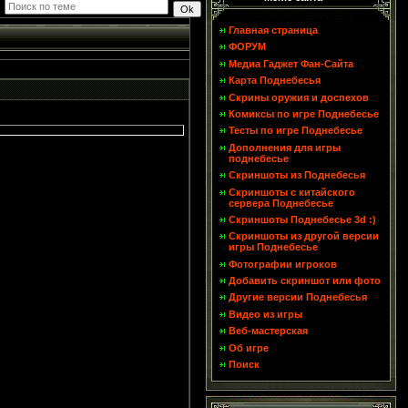
Главная страница
ФОРУМ
Медиа Гаджет Фан-Сайта
Карта Поднебесья
Скрины оружия и доспехов
Комиксы по игре Поднебесье
Тесты по игре Поднебесье
Дополнения для игры
поднебесье
Скриншоты из Поднебесья
Скриншоты с китайского
сервера Поднебесье
Скриншоты Поднебесье 3d :)
Скриншоты из другой версии
игры Поднебесье
Фотографии игроков
Добавить скриншот или фото
Другие версии Поднебесья
Видео из игры
Веб-мастерская
Об игре
Поиск