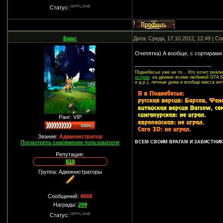
Статус:
Барс
Дата: Среда, 17.10.2012, 12:49 | 
Очепятка) А вообще, с сортирами
Поднебесье уже не то... Кто хочет реа
остров
, на движке всеми любимой GTA SA
и д.р.), личные дома и вообще масса ин
Ранг: VIP
Звание:
Администратор
Посмотреть снаряжение пользователя
ВСЕМ СВОИМ ВРАГАМ И ЗАВИСТНИКА
Репутация:
610
Группа: Администраторы
Сообщений:
4568
Награды:
209
Статус: