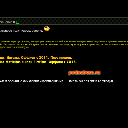
Сообщение #
12
 здорово получилось, весело.
листичную игру про жизнь, но приправленную магией и всякими интересными штучками - приглашаем на
. Тысячи игроков каждый день, магия, личные питомцы, куча оружия и транспорта, много кача, квесто
тересного! Рекомендую)
М Я ПОСЫЛАЮ ЛУЧ ЛЮБВИ И ВСЕПРОЩЕНИЯ.......ПУСТЬ ОН СПАЛИТ ВАС,УРОДЫ!