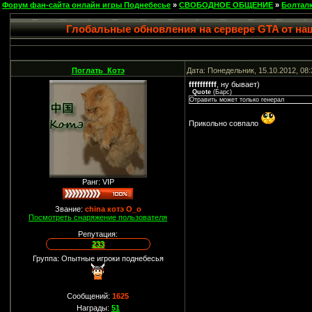
Форум фан-сайта онлайн игры Поднебесье
»
СВОБОДНОЕ ОБЩЕНИЕ
»
Болтал
Глобальные обновления на сервере GTA от на
Поглать_Котэ
Дата: Понедельник, 15.10.2012, 08
ffffffffff
, ну бывает)
Quote
(
Барс
)
Отравить может только генерал
Прикольно совпало
Ранг: VIP
Звание:
china котэ О_о
Посмотреть снаряжение пользователя
Репутация:
233
Группа: Опытные игроки поднебесья
Сообщений:
1625
Награды:
51