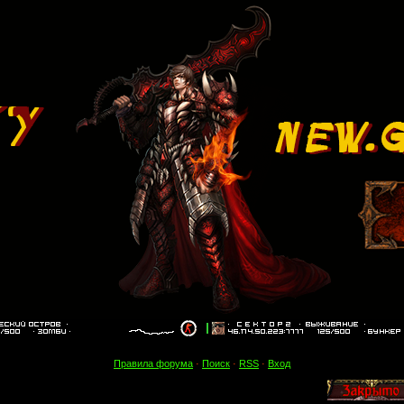
Правила форума
·
Поиск
·
RSS
·
Вход