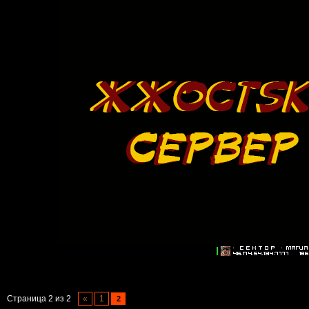
Страница
2
из
2
«
1
2