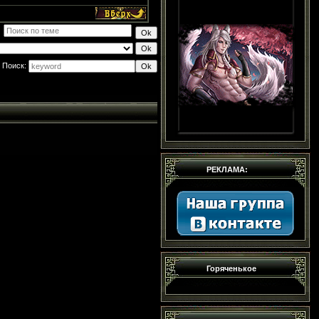
Поиск:
РЕКЛАМА:
Горяченькое