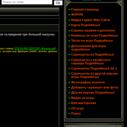
Главная страница
ФОРУМ
Медиа Гаджет Фан-Сайта
Карта Поднебесья
Скрины оружия и доспехов
хое охлаждение при большой нагрузке,
Комиксы по игре Поднебесье
Тесты по игре Поднебесье
Дополнения для игры
 наш сервер
GTA SA:MP SEKTOR: Магический
поднебесье
в, интересные фракции (зомби, ангелы, демоны
Скриншоты из Поднебесья
Скриншоты с китайского
сервера Поднебесье
Скриншоты Поднебесье 3d :)
Скриншоты из другой версии
игры Поднебесье
Фотографии игроков
Добавить скриншот или фото
Другие версии Поднебесья
Видео из игры
Веб-мастерская
Об игре
Поиск