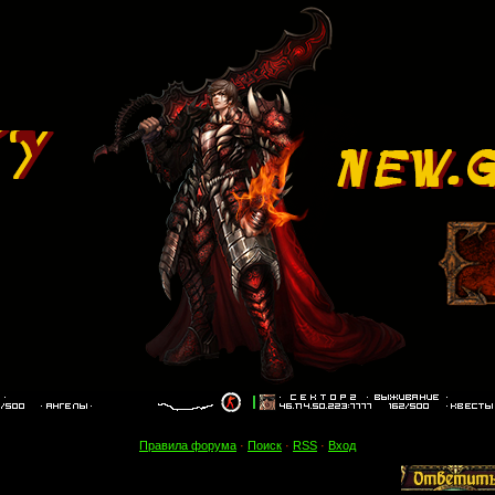
Правила форума
·
Поиск
·
RSS
·
Вход