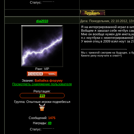
Статус:
dia2010
Дата: Понедельник, 22.10.2012, 13
Я на интергрированной играл в ки
Вобщем я заказал себе нетбук самс
Мне он вообще нужен для инета,на
п.с ноутбуки с неинтегрированной 
У меня отец в 2009 взял ноут за 27
Мы с тревогой смотрим на будущее, а бу
Кинете репу-получите в ответ=)
Ранг: VIP
Звание:
Бабайка форуму
Посмотреть снаряжение пользователя
Репутация:
219
Группа: Опытные игроки поднебесья
Сообщений:
1475
Награды:
49
Статус: