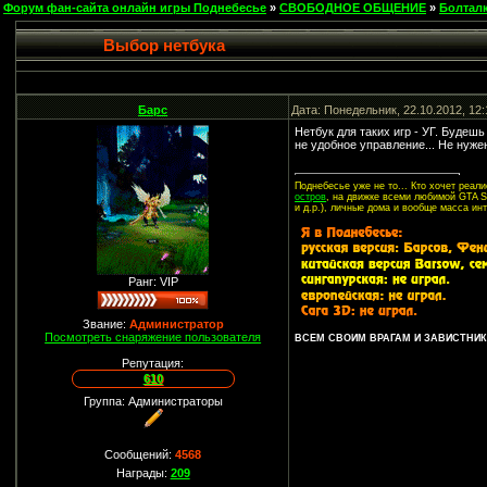
Форум фан-сайта онлайн игры Поднебесье
»
СВОБОДНОЕ ОБЩЕНИЕ
»
Болтал
Выбор нетбука
Барс
Дата: Понедельник, 22.10.2012, 12
Нетбук для таких игр - УГ. Будеш
не удобное управление... Не нуже
Поднебесье уже не то... Кто хочет реа
остров
, на движке всеми любимой GTA SA
и д.р.), личные дома и вообще масса ин
Ранг: VIP
Звание:
Администратор
Посмотреть снаряжение пользователя
ВСЕМ СВОИМ ВРАГАМ И ЗАВИСТНИКА
Репутация:
610
Группа: Администраторы
Сообщений:
4568
Награды:
209