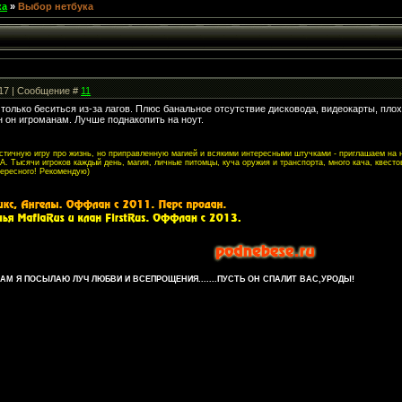
ка
»
Выбор нетбука
:17 | Сообщение #
11
ь только беситься из-за лагов. Плюс банальное отсутствие дисковода, видеокарты, пло
н он игроманам. Лучше поднакопить на ноут.
листичную игру про жизнь, но приправленную магией и всякими интересными штучками - приглашаем на
. Тысячи игроков каждый день, магия, личные питомцы, куча оружия и транспорта, много кача, квесто
тересного! Рекомендую)
М Я ПОСЫЛАЮ ЛУЧ ЛЮБВИ И ВСЕПРОЩЕНИЯ.......ПУСТЬ ОН СПАЛИТ ВАС,УРОДЫ!