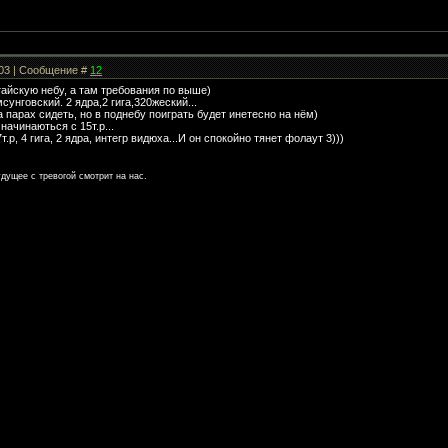
:03 | Сообщение #
12
тайскую небу, а там требования по выше)
унговский. 2 ядра,2 гига,320жеский...
 парах сидеть, но в поднебу поиграть будет инетесно на нём)
начинаються с 15т.р...
т.р, 4 гига, 2 ядра, интегр видюха...И он спокойно тянет фолаут 3)))
дущее с тревогой смотрит на нас.