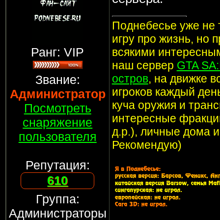
Поднебесье уже не т
игру про жизнь, но 
Ранг: VIP
всякими интересным
наш сервер
GTA SA
остров
, на движке 
Звание:
игроков каждый ден
Администратор
куча оружия и транс
Посмотреть
интересные фракции
снаряжение
д.р.), личные дома 
пользователя
Рекомендую)
Репутация:
610
Группа:
Администраторы