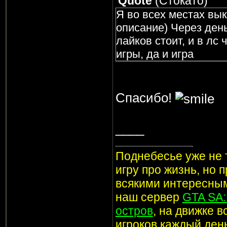
Quote
(
Стокато
)
Я во всех местах вы
описание) Через день
лайков стоит, и в лс
игры, да и игра
Спасибо!
____
Поднебесье уже не т
игру про жизнь, но 
всякими интересным
наш сервер
GTA SA
остров
, на движке 
игроков каждый ден