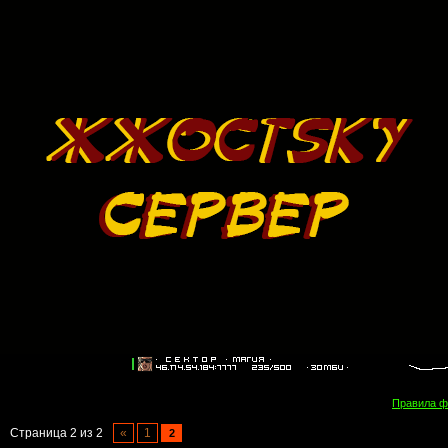
Правила 
Страница
2
из
2
«
1
2