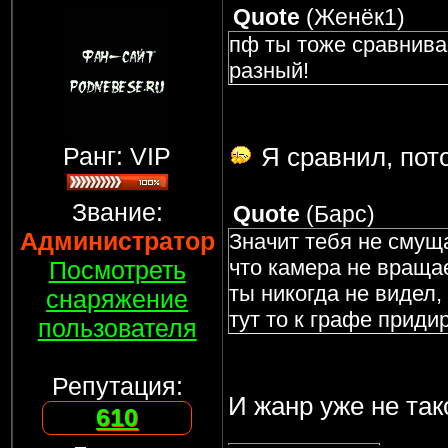
Quote
(
Женёк1
)
пф ты тоже сравнива
разный!
Ранг: VIP
Я сравнил, пото
Звание:
Quote
(
Барс
)
Администратор
Значит тебя не смуща
что камера не вращае
Посмотреть
ты никогда не видел, 
снаряжение
тут то к графе приди
пользователя
Репутация:
И жанр уже не так
610