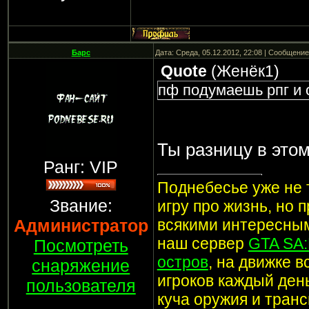
Барс
Дата: Среда, 05.12.2012, 22:08 | Сообщени
Quote
(
Женёк1
)
пф подумаешь рпг и 
Ты разницу в это
Ранг: VIP
Поднебесье уже не т
Звание:
игру про жизнь, но 
Администратор
всякими интересным
наш сервер
GTA SA
Посмотреть
остров
, на движке 
снаряжение
игроков каждый ден
пользователя
куча оружия и транс