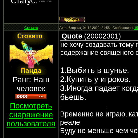
Статус:
Стокато
Дата: Вторник, 04.12.2012, 21:56 | Сообщение #
15
Quote
(
20002301
)
не хочу создавать тему 
содержание священого с
1.Выбить в шунье.
2.Купить у игроков.
Ранг: Наш
3.Иногда падает ког
человек
бьешь.
Посмотреть
Временно не играю, ка
снаряжение
реале
пользователя
Буду не меньше чем че