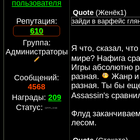
пользователя
Quote
(
Женёк1
)
Репутация:
зайди в варфейс гля
610
Группа:
Я что, сказал, чт
Администраторы
мире? Нафига ср
Игры абсолютно р
разная.
Жанр и 
Сообщений:
разная. Ты бы еще
4568
Assassin's сравни
Награды:
209
Статус:
Флуд заканчиваем,
лесом.