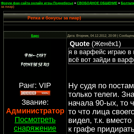
Форум фан-сайта онлайн игры Поднебесье
»
СВОБОДНОЕ ОБЩЕНИЕ
»
Болтал
за пиар)
Репка и бонусы за пиар)
Барс
Дата: Вторник, 04.12.2012, 20:08 | Сообщен
Quote
(
Женёк1
)
я в варфейс играю в 
всё вот зайди в варф
Ранг: VIP
Ну судя по постам
только телеги. Зн
Звание:
начала 90-ых, то 
Администратор
то что лица своег
Посмотреть
видел, т.к. вместо
снаряжение
к графе придират