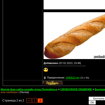
Добавлено
(07.01.2013, 23:48)
---------------------------------------------
Прикрепления:
1990510.jpg
(13.1 Kb)
Форум фан-сайта онлайн игры Поднебесье
»
СВОБОДНОЕ ОБЩЕНИЕ
»
Болтал
или наоборот
(Нычка)
Страница
2
из
2
«
1
2