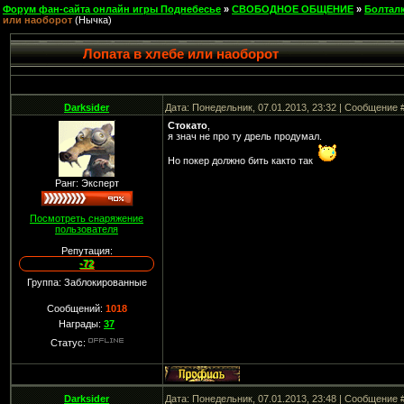
Форум фан-сайта онлайн игры Поднебесье
»
СВОБОДНОЕ ОБЩЕНИЕ
»
Болтал
или наоборот
(Нычка)
Лопата в хлебе или наоборот
Darksider
Дата: Понедельник, 07.01.2013, 23:32 | Сообщение 
Стокато
,
я знач не про ту дрель продумал.
Но покер должно бить както так
Ранг: Эксперт
Посмотреть снаряжение
пользователя
Репутация:
-72
Группа: Заблокированные
Сообщений:
1018
Награды:
37
Статус:
Darksider
Дата: Понедельник, 07.01.2013, 23:48 | Сообщение 