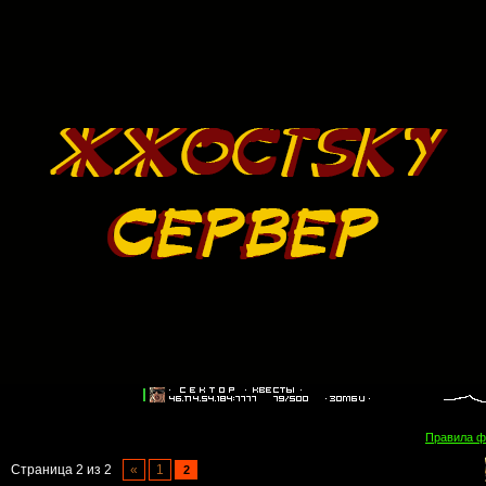
Правила 
Страница
2
из
2
«
1
2