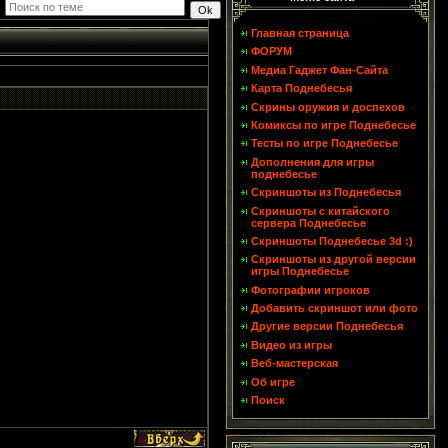
Главная страница
ФОРУМ
Медиа Гаджет Фан-Сайта
Карта Поднебесья
Скрины оружия и доспехов
Комиксы по игре Поднебесье
Тесты по игре Поднебесье
Дополнения для игры
поднебесье
Скриншоты из Поднебесья
Скриншоты с китайского
сервера Поднебесье
Скриншоты Поднебесье 3d :)
Скриншоты из другой версии
игры Поднебесье
Фотографии игроков
Добавить скриншот или фото
Другие версии Поднебесья
Видео из игры
Веб-мастерская
Об игре
Поиск