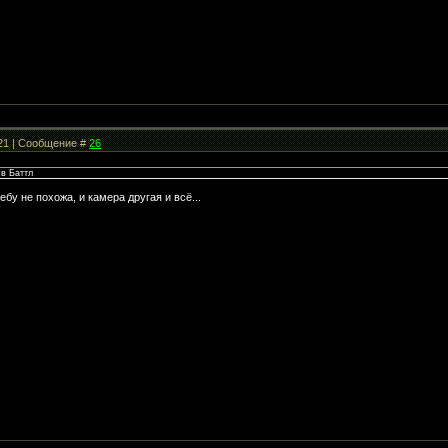
:21 | Сообщение #
26
в Баттл
бу не похожа, и камера другая и всё...