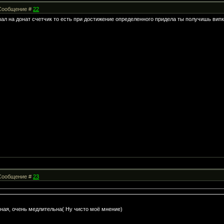
| Сообщение #
22
зал на донат счетчик то есть при достижение определенного придела ты получишь випк
| Сообщение #
23
ная, очень медлительна( Ну чисто моё мнение)