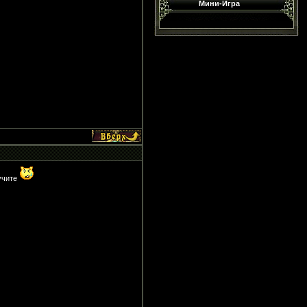
Мини-Игра
тучите