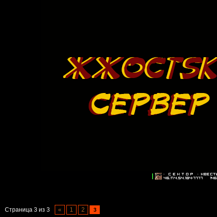
Страница
3
из
3
«
1
2
3