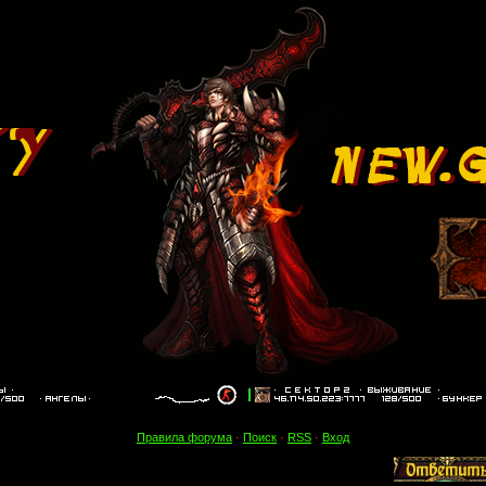
Правила форума
·
Поиск
·
RSS
·
Вход