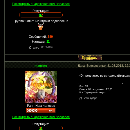
Посмотреть снаряжение пользователя
Репутация:
97
Группа: Опытные игроки поднебесья
Сообщений:
389
Награды:
11
Статус:
magring
Дата: Воскресенье, 31.03.2013, 12
=D предлагаю всем фансайтовцам
-Вар 78.
-Божка 70 лвл,точка +12,4*.
-P.s:Турнирный задрот.
(c) Всем добра
Ранг: Наш человек
Посмотреть снаряжение пользователя
Репутация:
11