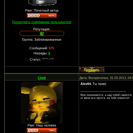
Ранг: Почетный автор
Посмотреть снаряжение пользователя
Репутация:
87
Группа: Заблокированные
Сообщений:
575
Награды:
5
Статус:
Chell
Дата: Воскресенье, 31.03.2013, 04
Alex64
, Ты прав)
Мне поклоняются, а над тобой смеются,
от меня все прутся, на тебя плюются!
Ранг: Наш человек