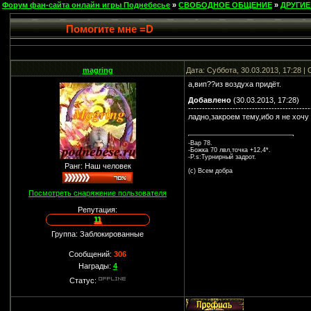
Форум фан-сайта онлайн игры Поднебесье
»
СВОБОДНОЕ ОБЩЕНИЕ
»
ДРУГИЕ
Помогите мне =D
magring
Дата: Суббота, 30.03.2013, 17:28 
а,вип??из воздуха придёт.
Добавлено
(30.03.2013, 17:28)
--------------------------------------------
ладно,закроем тему,ибо я не хоч
-Вар 78.
-Божка 70 лвл,точка +12,4*.
-P.s:Турнирный задрот.
Ранг: Наш человек
(c) Всем добра
Посмотреть снаряжение пользователя
Репутация:
11
Группа: Заблокированные
Сообщений:
306
Награды:
4
Статус: