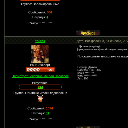
Группа: Заблокированные
Сообщений:
306
Награды:
4
Статус:
truba4
Дата: Воскресенье, 31.03.2013, 20
Цитата
(
magring
)
предлагаю всем фансайтовцам поиграть 
По скриншотам нисколько на подне
Ранг: Эксперт
Сервер: Дракон
Царство: Янь-Тянь
Клан: ********
Посмотреть снаряжение пользователя
Ник: ************
Лвл: 100
Репутация:
243
Группа: Опытные игроки поднебесья
Сообщений:
1074
Награды:
31
Статус: