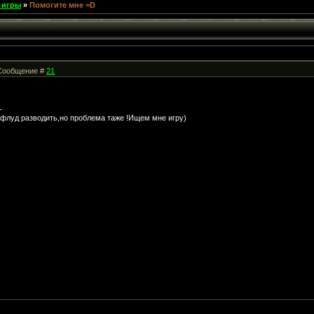
 игры
»
Помогите мне =D
| Сообщение #
21
-
у флуд разводить,но проблема таже !Ищем мне игру)