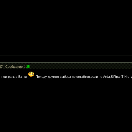
:37 | Сообщение #
25
 поиграть в Баттл
Походу другого выбора не остаётся,если че Arda,SIRpanTIN с