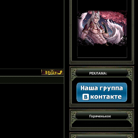
РЕКЛАМА:
Горяченькое