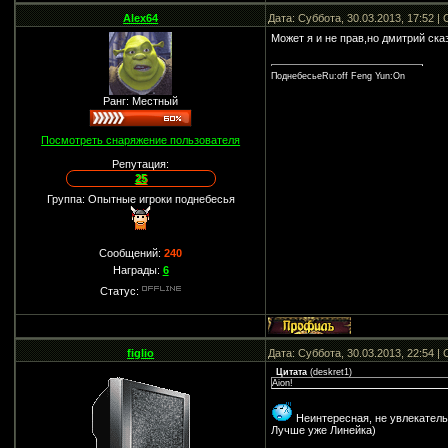
Alex64
Дата: Суббота, 30.03.2013, 17:52 
Может я и не прав,но дмитрий ска
ПоднебесьеRu:off Feng Yun:On
Ранг: Местный
Посмотреть снаряжение пользователя
Репутация:
25
Группа: Опытные игроки поднебесья
Сообщений:
240
Награды:
6
Статус:
figlio
Дата: Суббота, 30.03.2013, 22:54 
Цитата
(
deskret1
)
Aion!
Неинтересная, не увлекатель
Лучше уже Линейка)