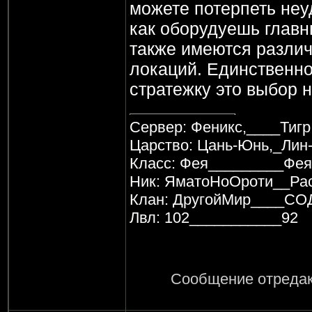
можете потерпеть неуд
как оборудуешь главн
также имеются разли
локаций. Единственно
стратежку это выбор 
Сервер: Феникс,____Тигр
Царство: Цань-Юнь,_Лин
Класс: Фея_________Фея
Ник: ЯматоНоОроти__Ра
Клан: ДругойМир____С
Лвл: 102___________92
Сообщение отреда