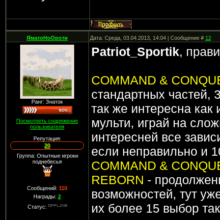
ЯматоНоОроти
Дата: Среда, 03.04.2013, 14:04 | Сообщение #
12
Patriot_Sportik
, прав
COMMAND & CONQU
стандартных частей, 
Ранг: Знаток
так же интересна как 
мульти, играй на слож
Посмотреть снаряжение
пользователя
интересней все завис
Репутация:
20
если неправильно и 1
Группа: Опытные игроки
поднебесья
COMMAND & CONQU
REBORN
- продолже
Сообщений:
110
возможностей, тут уж
Награды:
2
их более 15 выбор так
Статус: