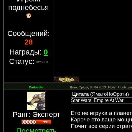
поднебесья
Сообщений:
28
Награды:
0
Статус:
Darksider
Дата: Среда, 03.04.2013, 16:42 | Сообще
Цитата
(
ЯматоНоОроти
)
Star Wars: Empire At War
Ето не игруха а плане
Ранг: Эксперт
Кароче ето ваще мощн
Почит все серии страт
Посмотреть