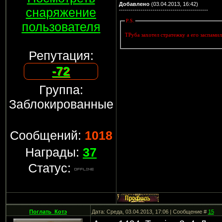
Добавлено
(03.04.2013, 16:42)
снаряжение
---------------------------------------------
P.S.
пользователя
ТРуба захотел стратежку а его заспами
Репутация:
-72
Группа:
Заблокированные
Сообщений:
1018
Награды:
37
Статус:
Поглать_Котэ
Дата: Среда, 03.04.2013, 17:06 | Сообщение #
15