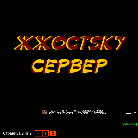
Правила 
Страница
2
из
2
«
1
2