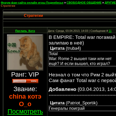
Форум фан-сайта онлайн игры Поднебесье
»
СВОБОДНОЕ ОБЩЕНИЕ
»
ДРУГИЕ
Стратегии
Стратегии
Поглать_Котэ
Дата: Среда, 03.04.2013, 14:03 | Сообщение #
11
В EMPIRE: Total war погамай
залипаю в неё)
Цитата
(
truba4
)
Total
War: Rome 2 вышел таки или нет
ещё? И если вышел, кто играл?
Ранг: VIP
Незнал о том что Рим 2 вый
Сам фанат Total war с перв
Звание:
Добавлено
(03.04.2013, 14:
-------------------------------------------
china котэ
О_о
Цитата
(
Patriot_Sportik
)
Генералы поиграй
Посмотреть