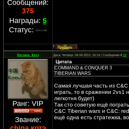
Сообщений:
375
Награды:
5
Статус:
Поглать_Котэ
Дата: Четверг, 04.04.2013, 16:14 | Сообщение #
19
Цитата
COMMAND & CONQUER 3
TIBERIAN WARS
Самая лучшая часть из C&C в
играть, то в сражении 2vs1
легкотня будет)
Ранг: VIP
Так сто советую ещё пограть
C&C Tiberian wars и C&C: red 
ещё одна есть стратежка, в
Звание:
china котэ