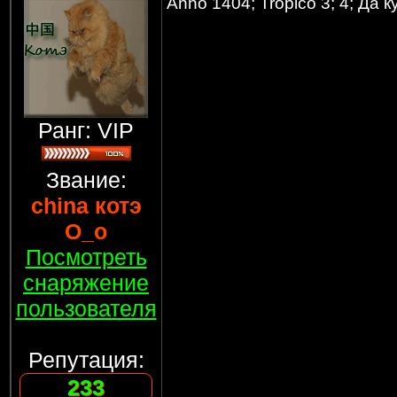
Anno 1404; Tropico 3; 4; Да 
Ранг: VIP
Звание:
china котэ
О_о
Посмотреть
снаряжение
пользователя
Репутация:
233