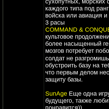
сухопутных, морских 
каждого типа под ран
войска или авиация и 
3 расы
COMMAND & CONQUE
культовое продолжени
более насыщенный гей
мозгов потребует по
солдат не разгромишь 
обустроить базу на те
что первым делом не
защиту базы.
SunAge
Еще одна игр
будущего, также люби
понравится))