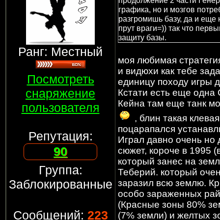
продолжение 2 части Гене
графика, но и мозгов потре
разгромишь базу, да и еще 
прут враги=)) так что пер
защиту базы.
Ранг: Местный
моя любимая стратег
и видюхи как тебе зад
Посмотреть
единицу походу игры д
снаряжение
Кстати есть еще одн
Кейна там еще танк м
пользователя
, блин такая клева
поцарапался устанавли
Репутация:
Играл давно очень но
90
сюжет, короче в 1995 
который занес на зем
Группа:
Теберий. который оче
Заблокированные
заразил всю землю. Кр
особо зараженных рай
(Красные зоны 80% зем
Сообщений:
223
(7% земли) и желтых 