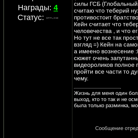
силы ГСБ (Глобальный
Награды:
4
считаю что теберий ну
Статус:
противостоит братство
Кейн считает что тебе
человечества , и что е
Но тут не все так прос
взгляд =) Кейн на сам
а имеено вознесение :
сюжет очень запутанны
видеороликов полное п
пройти все части то д
чему.
Жизнь для меня один бол
выход, кто то так и не ос
была только разминка, мо
Сообщение отре