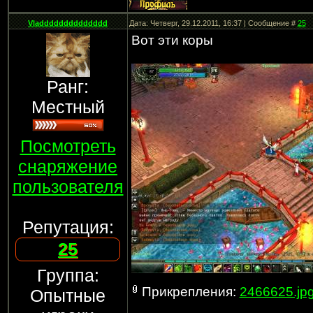
Vladddddddddddddd
Дата: Четверг, 29.12.2011, 16:37 | Сообщение #
25
Вот эти коры
Ранг:
Местный
Посмотреть
снаряжение
пользователя
Репутация:
25
Группа:
Прикрепления:
2466625.jp
Опытные