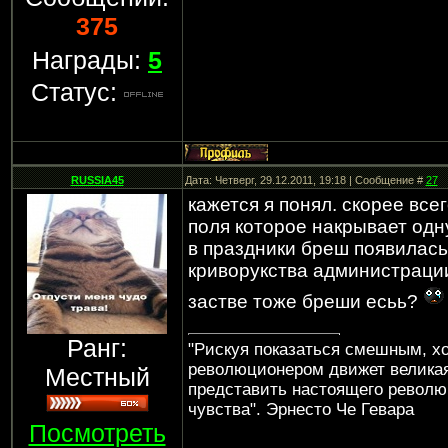
375
Награды:
5
Статус:
RUSSIA45
Дата: Четверг, 29.12.2011, 19:18 | Сообщение #
27
кажется я понял. скорее все
поля которое накрывает одн
в праздники бреш появилась 
криворукства администрации
застве тоже бреши есьь?
Ранг:
"Рискуя показаться смешным, хо
революционером движет велика
Местный
представить настоящего револю
чувства". Эрнесто Че Гевара
Посмотреть