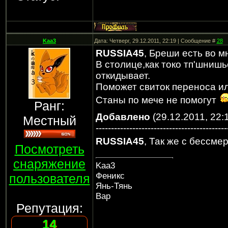
Kaa3
Дата: Четверг, 29.12.2011, 22:19 | Сообщение #
28
RUSSIA45
, Бреши есть во м
В столице,как токо тп'шниш
откидывает.
Поможет свиток переноса ил
Станы по мече не помогут
Ранг:
Добавлено
(29.12.2011, 22:
Местный
-------------------------------------------
RUSSIA45
, Так же с бессм
Посмотреть
снаряжение
Kaa3
Феникс
пользователя
Янь-Тянь
Вар
Репутация:
14