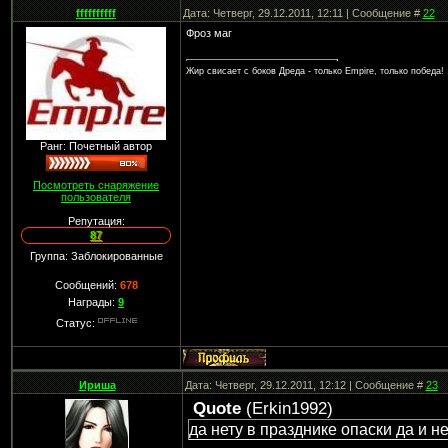
ffffffffff
Дата: Четверг, 29.12.2011, 12:11 | Сообщение #
22
Фроз маг
Жир свисает с боков Дреда - только Empire, только победа!
Ранг: Почетный автор
Посмотреть снаряжение
пользователя
Репутация:
87
Группа: Заблокированные
Сообщений:
678
Награды:
9
Статус:
Ириша
Дата: Четверг, 29.12.2011, 12:12 | Сообщение #
23
Quote
(
Erkin1992
)
да нету в празднике опаски да и н