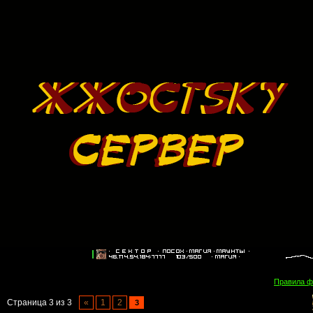
Правила 
Страница
3
из
3
«
1
2
3