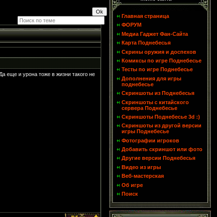
Главная страница
ФОРУМ
Медиа Гаджет Фан-Сайта
Карта Поднебесья
Скрины оружия и доспехов
Комиксы по игре Поднебесье
Тесты по игре Поднебесье
 Да еще и урона тоже в жизни такого не
Дополнения для игры
поднебесье
Скриншоты из Поднебесья
Скриншоты с китайского
сервера Поднебесье
Скриншоты Поднебесье 3d :)
Скриншоты из другой версии
игры Поднебесье
Фотографии игроков
Добавить скриншот или фото
Другие версии Поднебесья
Видео из игры
Веб-мастерская
Об игре
Поиск