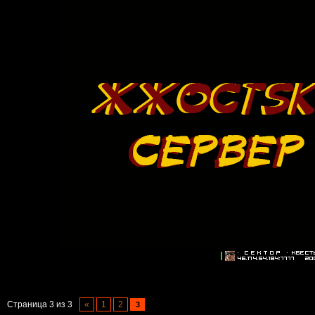
Страница
3
из
3
«
1
2
3