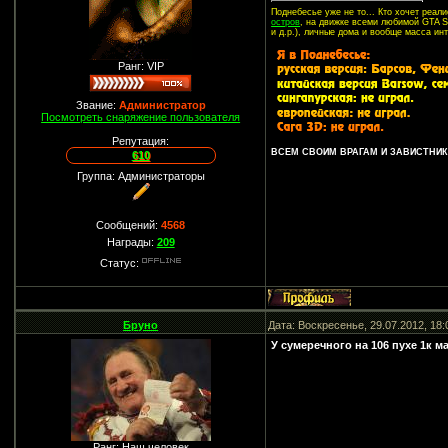
Поднебесье уже не то... Кто хочет реа
остров
, на движке всеми любимой GTA SA
и д.р.), личные дома и вообще масса ин
Ранг: VIP
Звание:
Администратор
Посмотреть снаряжение пользователя
Репутация:
ВСЕМ СВОИМ ВРАГАМ И ЗАВИСТНИКА
610
Группа: Администраторы
Сообщений:
4568
Награды:
209
Статус:
Бруно
Дата: Воскресенье, 29.07.2012, 18
У сумеречного на 106 пухе 1к ма
Ранг: Наш человек