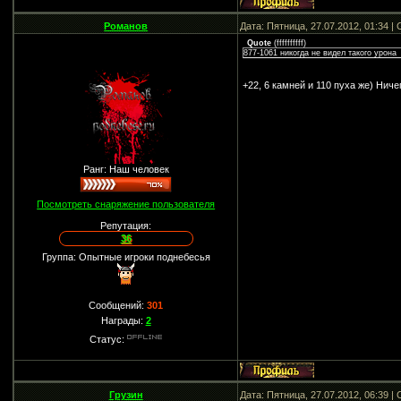
Романов
Дата: Пятница, 27.07.2012, 01:34 
Quote
(
ffffffffff
)
877-1061 никогда не видел такого урона
+22, 6 камней и 110 пуха же) Ниче
Ранг: Наш человек
Посмотреть снаряжение пользователя
Репутация:
36
Группа: Опытные игроки поднебесья
Сообщений:
301
Награды:
2
Статус:
Грузин
Дата: Пятница, 27.07.2012, 06:39 