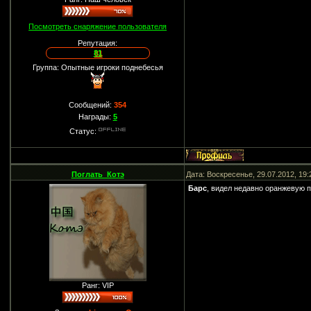
Посмотреть снаряжение пользователя
Репутация:
81
Группа: Опытные игроки поднебесья
Сообщений:
354
Награды:
5
Статус:
Поглать_Котэ
Дата: Воскресенье, 29.07.2012, 19
Барс
, видел недавно оранжевую п
Ранг: VIP