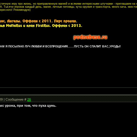
листичную игру про жизнь, но приправленную магией и всякими интересными штучками - приглашаем на
. Тысячи игроков каждый день, магия, личные питомцы, куча оружия и транспорта, много кача, квесто
тересного! Рекомендую)
М Я ПОСЫЛАЮ ЛУЧ ЛЮБВИ И ВСЕПРОЩЕНИЯ.......ПУСТЬ ОН СПАЛИТ ВАС,УРОДЫ!
:09 | Сообщение #
26
кс урона, при том, что пуха цунь.