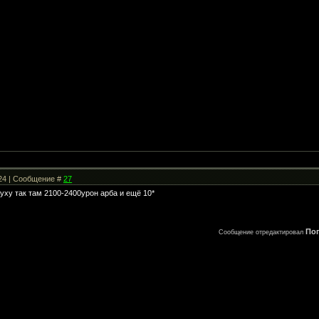
:24 | Сообщение #
27
уху так там 2100-2400урон арба и ещё 10*
По
Сообщение отредактировал