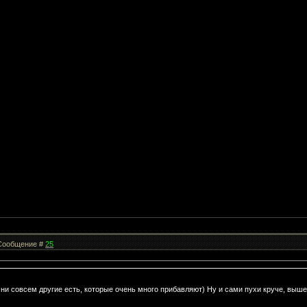
| Сообщение #
25
амни совсем другие есть, которые очень много прибавляют) Ну и сами пухи круче, выш