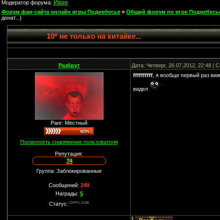
Иван
Модератор форума:
Форум фан-сайта онлайн игры Поднебесье
»
Общий форум по игре Поднебесь
донат...)
10* не только на китайке...
Разбрут
Дата: Четверг, 26.07.2012, 22:48 |
ffffffffff
, я вообще первый раз вижу
видел
Ранг: Местный
Посмотреть снаряжение пользователя
Репутация:
74
Группа: Заблокированные
Сообщений:
249
Награды:
5
Статус: