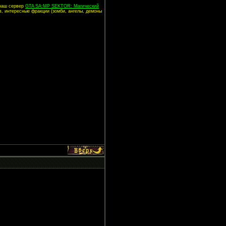
 наш сервер
GTA SA:MP SEKTOR: Магический
в, интересные фракции (зомби, ангелы, демоны