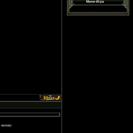
Мини-Игра
е лвлом)