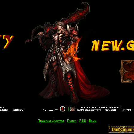
Правила форума
·
Поиск
·
RSS
·
Вход