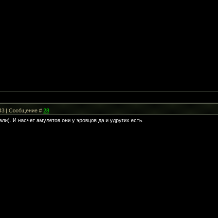
:43 | Сообщение #
28
али). И насчет амулетов они у эровцов да и удругих есть.