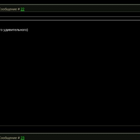
| Сообщение #
22
го удивительного)
| Сообщение #
23