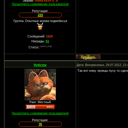
Звание:
china котэ О_о
Посмотреть снаряжение пользователя
Репутация:
233
Группа: Опытные игроки поднебесья
Сообщений:
1625
Награды:
51
Статус:
Нубстер
Дата: Воскресенье, 29.07.2012, 21
Так вот кому эровцы пуху то сдел
Ранг: Местный
Посмотреть снаряжение пользователя
Репутация:
35