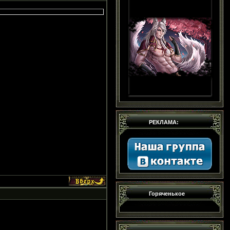
РЕКЛАМА:
Горяченькое