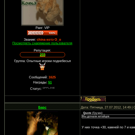
Ранг: VIP
Звание:
china котэ О_о
Посмотреть снаряжение пользователя
Репутация:
233
Группа: Опытные игроки поднебесья
Сообщений:
1625
Награды:
51
Статус:
Барс
Дата: Пятница, 27.07.2012, 14:49 
Quote
(
Грузин
)
Мы догнали китайцев
У них точка +30, камней по 7 и к