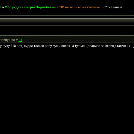
е
»
Обсуждение игры Поднебесье
»
10* не только на китайке...
(Отчаянный
 Сообщение #
21
 пуху 110 воя, видел только арбу,лук и посох, а тут меч(спасибо за скрин,ставлю +) ..