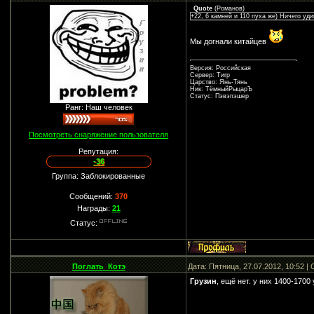
Quote
(
Романов
)
+22, 6 камней и 110 пуха же) Ничего уди
Мы догнали китайцев
Версия: Российская
Сервер: Тигр
Царство: Янь-Тянь
Ник: ТёмныйРыцарЪ
Статус: Пэвэпэшер
Ранг: Наш человек
Посмотреть снаряжение пользователя
Репутация:
-36
Группа: Заблокированные
Сообщений:
370
Награды:
21
Статус:
Поглать_Котэ
Дата: Пятница, 27.07.2012, 10:52 
Грузин
, ещё нет. у них 1400-170