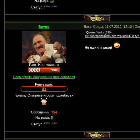
Награды:
12
Статус:
Бруно
Дата: Среда, 11.07.2012, 12:10 | 
Quote
(
feniks1296
)
Не расстраивайся) 50+ турнирный и тут 
Не один я такой
Ранг: Наш человек
Посмотреть снаряжение пользователя
Репутация:
81
Группа: Опытные игроки поднебесья
Сообщений:
354
Награды:
5
Статус: