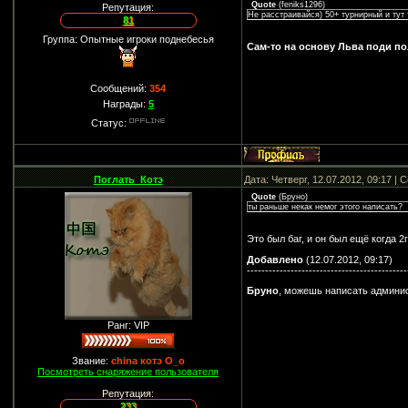
Quote
(
feniks1296
)
Репутация:
Не расстраивайся) 50+ турнирный и тут 
81
Группа: Опытные игроки поднебесья
Сам-то на основу Льва поди п
Сообщений:
354
Награды:
5
Статус:
Поглать_Котэ
Дата: Четверг, 12.07.2012, 09:17 |
Quote
(
Бруно
)
ты раньше некак немог этого написать?
Это был баг, и он был ещё когда 
Добавлено
(12.07.2012, 09:17)
--------------------------------------------
Бруно
, можешь написать админис
Ранг: VIP
Звание:
china котэ О_о
Посмотреть снаряжение пользователя
Репутация:
233