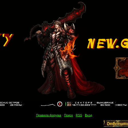
Правила форума
·
Поиск
·
RSS
·
Вход