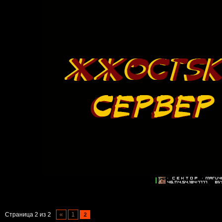
Страница
2
из
2
«
1
2