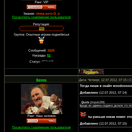
Ранг: VIP
Звание:
china котэ О_о
Посмотреть снаряжение пользователя
Репутация:
233
Группа: Опытные игроки поднебесья
Сообщений:
1625
Награды:
51
Статус:
Бруно
Дата: Четверг, 12.07.2012, 07:15 |
Тогда пиши в скайп woodooooo
Добавлено
(12.07.2012, 07:14)
--------------------------------------------
Quote
(
Impuls269
)
вроде же админы недавно делали что пе
Ранг: Наш человек
ты раньше некак немог эт
Добавлено
(12.07.2012, 07:15)
--------------------------------------------
Посмотреть снаряжение пользователя