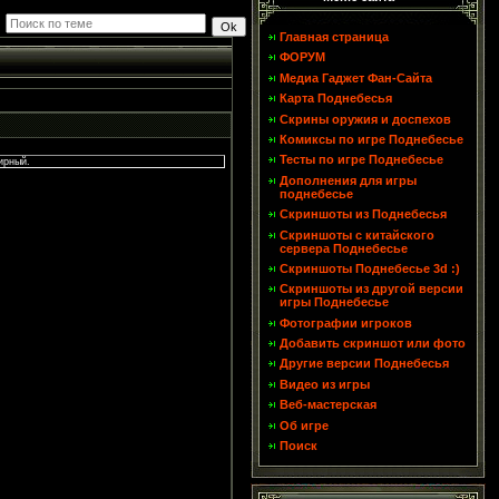
Главная страница
ФОРУМ
Медиа Гаджет Фан-Сайта
Карта Поднебесья
Скрины оружия и доспехов
Комиксы по игре Поднебесье
Тесты по игре Поднебесье
ирный.
Дополнения для игры
поднебесье
Скриншоты из Поднебесья
Скриншоты с китайского
сервера Поднебесье
Скриншоты Поднебесье 3d :)
Скриншоты из другой версии
игры Поднебесье
Фотографии игроков
Добавить скриншот или фото
Другие версии Поднебесья
Видео из игры
Веб-мастерская
Об игре
Поиск