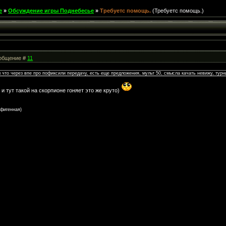
е
»
Обсуждение игры Поднебесье
»
Требуетс помощь.
(Требуетс помощь.)
Сообщение #
11
 что через впе про пофиксили передачу, есть еще предложения, мульт 50, смысла качать невижу, турн
и тут такой на скорпионе гоняет это же круто)
офигенная)