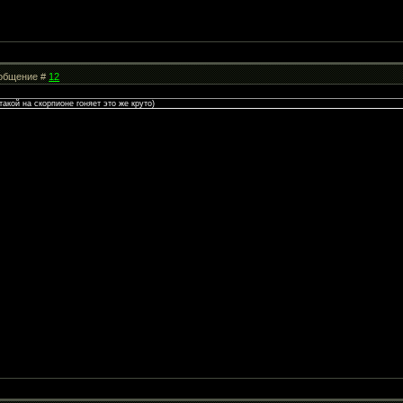
Сообщение #
12
такой на скорпионе гоняет это же круто)