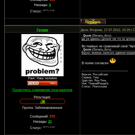
Награды:
5
Статус:
Грузин
Дата: Вторник, 17.07.2012, 15:29 
Quote
(
Поглать_Котэ
)
да уж админы сделали так что не артман
Во первых не сравнивай своё "Арт
Quote
(
Поглать_Котэ
)
Бруно, можешь написать администрации 
В полне согласен
Версия: Российская
Сервер: Тигр
Ранг: Наш человек
Царство: Янь-Тянь
Ник: ТёмныйРыцарЪ
Статус: Пэвэпэшер
Посмотреть снаряжение пользователя
Репутация:
-36
Группа: Заблокированные
Сообщений:
370
Награды:
21
Статус: