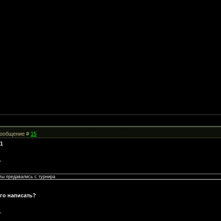
 Сообщение #
15
1
-
ты предавались с турнира
ого написать?
-