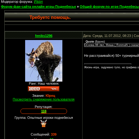
Иван
Модератор форума:
Форум фан-сайта онлайн игры Поднебесье
»
Общий форум по игре Поднебесь
Требуетс помощь.
feniks1296
Дата: Среда, 11.07.2012, 08:23 | 
Quote
(
Бруно
)
Основа 88 лвл, Миша ( RonmaN ) сказал
Не расстраивайся) 50+ турнирный 
Жизнь-игра, задумано тупо, но графика 
Ранг: Наш человек
Звание:
Юрец
Посмотреть снаряжение пользователя
Репутация:
118
Группа: Опытные игроки поднебесья
Сообщений:
339