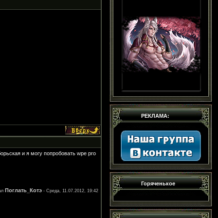
РЕКЛАМА:
борьская и я могу попробовать wpe pro
Горяченькое
Поглать_Котэ
ал
-
Среда, 11.07.2012, 19:42