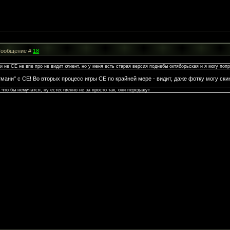
| Сообщение #
18
и не СЕ не впе про не видит клиент, но у меня есть старая версия поднебы октяборьская и я могу поп
мани" с CE! Во вторых процесс игры CE по крайней мере - видит, даже фотку могу ски
что бы немучатся, ну естественно не за просто так, они передадут