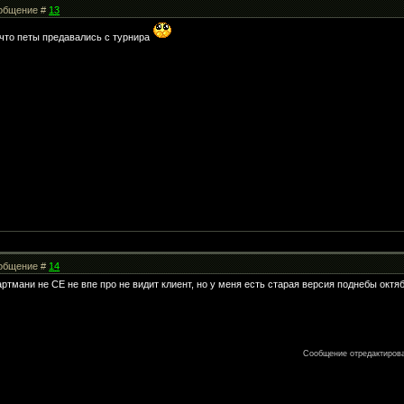
Сообщение #
13
что петы предавались с турнира
Сообщение #
14
артмани не СЕ не впе про не видит клиент, но у меня есть старая версия поднебы октя
Сообщение отредактиров