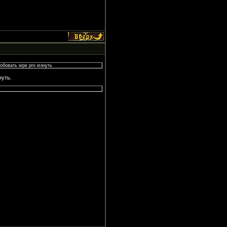
робовать wpe pro юзнуть
нуть.