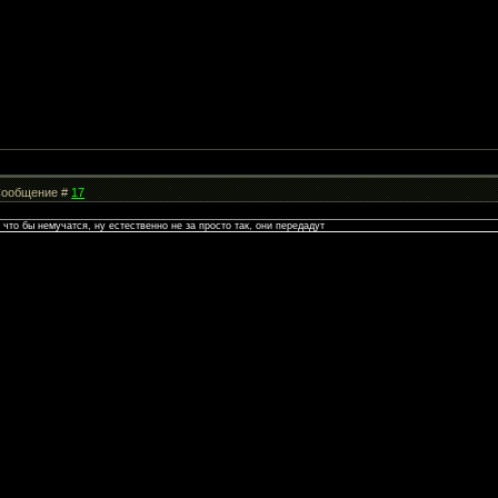
| Сообщение #
17
что бы немучатся, ну естественно не за просто так, они передадут