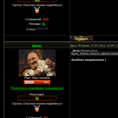
Группа: Опытные игроки поднебесья
Сообщений:
1625
Награды:
51
Статус:
Бруно
Дата: Вторник, 17.07.2012, 12:09 
Quote
(
Поглать_Котэ
)
Бруно, можешь написать администрации 
SunDiver неприклонен )
Ранг: Наш человек
Посмотреть снаряжение пользователя
Репутация:
81
Группа: Опытные игроки поднебесья
Сообщений:
354