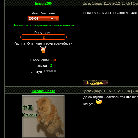
Impuls269
Дата: Среда, 11.07.2012, 15:05 | 
вроде же админы недавно делали 
Ранг: Местный
Посмотреть снаряжение пользователя
Репутация:
2
Группа: Опытные игроки поднебесья
Сообщений:
228
Награды:
2
Статус:
Поглать_Котэ
Дата: Среда, 11.07.2012, 19:40 | 
да уж админы сделали так что не 
юзнуть