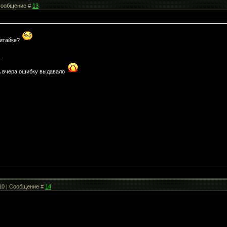
| Сообщение #
13
китайке?
-
 вчера ошибку выдавало
:10 | Сообщение #
14