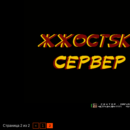
Страница
2
из
2
«
1
2