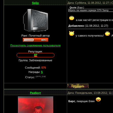
figlio
Дата: Суббота, 11.08.2012, 11:27 
Quote
(
Барс
)
Играть на нашем сервере GTA Samp.
а как насчёт регистрации в 
Добавлено
(11.08.2012, 11:27)
--------------------------------------------
у самого получилось!
А
Ранг: Почетный автор
Посмотреть снаряжение пользователя
Репутация:
87
Группа: Заблокированные
Сообщений:
575
Награды:
5
Статус:
Разбрут
Дата: Понедельник, 13.08.2012, 11
Барс
, пиарщик блин