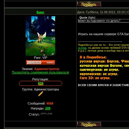
Барс
Дата: Суббота, 11.08.2012, 10:10 
Quote
(
figlio
)
может вы подскажете что делать?
Играть на нашем сервере GTA Sa
Поднебесье уже не то... Кто хочет реа
остров
, на движке всеми любимой GTA SA
и д.р.), личные дома и вообще масса ин
Ранг: VIP
Звание:
Администратор
Посмотреть снаряжение пользователя
Репутация:
610
ВСЕМ СВОИМ ВРАГАМ И ЗАВИСТНИКА
Группа: Администраторы
Сообщений:
4568
Награды:
209
Статус: