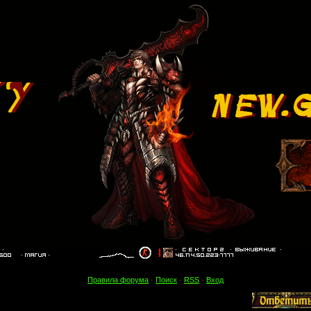
Правила форума
·
Поиск
·
RSS
·
Вход