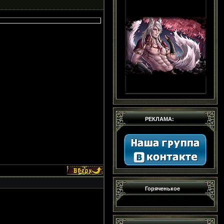
РЕКЛАМА:
Горяченькое