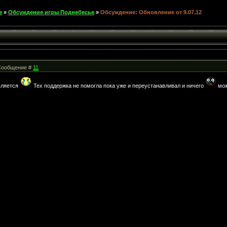
е
»
Обсуждение игры Поднебесье
»
Обсуждение: Обновление от 9.07.12
| Сообщение #
11
овляется
Тех поддержка не помогла пока уже и переустанавливал и ничего
мож