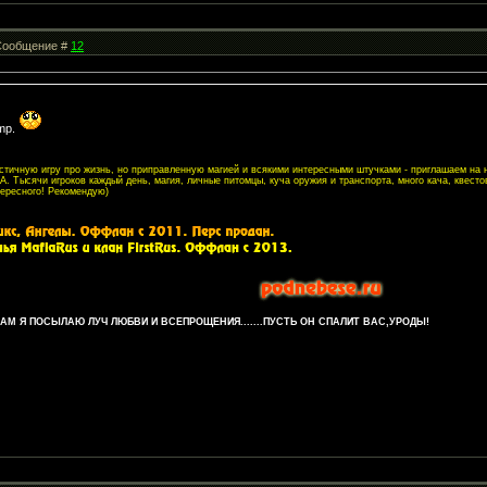
| Сообщение #
12
mp.
листичную игру про жизнь, но приправленную магией и всякими интересными штучками - приглашаем на
. Тысячи игроков каждый день, магия, личные питомцы, куча оружия и транспорта, много кача, квесто
тересного! Рекомендую)
М Я ПОСЫЛАЮ ЛУЧ ЛЮБВИ И ВСЕПРОЩЕНИЯ.......ПУСТЬ ОН СПАЛИТ ВАС,УРОДЫ!