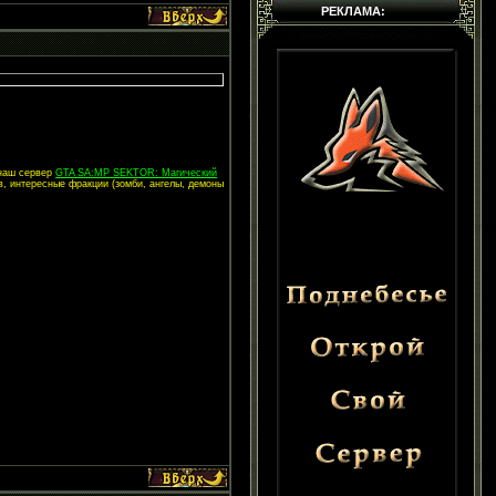
РЕКЛАМА:
 наш сервер
GTA SA:MP SEKTOR: Магический
в, интересные фракции (зомби, ангелы, демоны