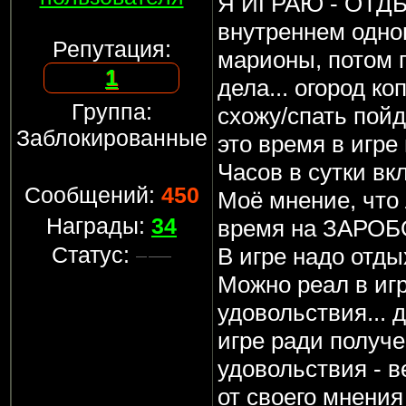
Я ИГРАЮ - ОТДЫ
внутреннем одно
Репутация:
марионы, потом 
1
дела... огород ко
Группа:
схожу/спать пойд
Заблокированные
это время в игре
Часов в сутки вк
Сообщений:
450
Моё мнение, что 
Награды:
34
время на ЗАРОБО
Статус:
В игре надо отдых
Можно реал в игр
удовольствия...
игре ради получе
удовольствия - в
от своего мнени