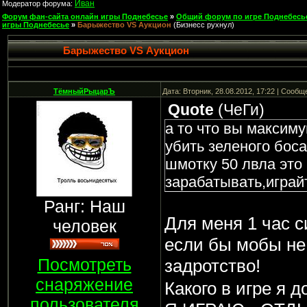
Иван
Модератор форума:
Форум фан-сайта онлайн игры Поднебесье
»
Общий форум по игре Поднебесь
игры Поднебесье
»
Барыжество VS Аукцион
(Бизнесс рухнул)
Барыжество VS Аукцион
ТёмныйРыцарЪ
Дата: Вторник, 28.08.2012, 17:22 | Сооб
Quote
(
ЧеГи
)
а то что вы максиму
убить зеленого боса
шмотку 50 лвла это
зарабатывать,играй
Ранг: Наш
Для меня 1 час с
человек
если бы мобы не 
Посмотреть
задротство!
снаряжение
Какого в игре я 
пользователя