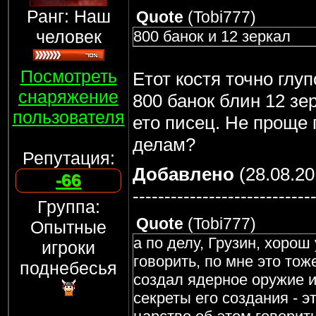
Ранг: Наш
Quote
(
Tobi777
)
человек
800 банок и 12 зеркал
Посмотреть
Етот костя точно глупо
снаряжение
800 банок блин 12 зе
пользователя
ето писец. Не проще 
делам?
Репутация:
Добавлено
(28.08.20
-66
----------------------------
Группа:
Quote
(
Tobi777
)
Опытные
а по делу, Грузин, хоро
игроки
говорить, по мне это тож
поднебесья
создал ядерное оружие и
секреты его создания - э