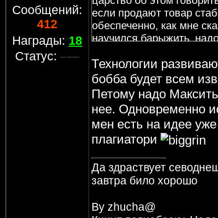
царство об этом говорить
Сообщений:
если продают товар стаб
412
обеспеченно, как мне ска
научился барыжить, надо
Награды:
18
Люди не глупы, а лишних
Статус:
Технологии развиваю
бобба будет всем изв
Петому надо Максить
нее. Одновременно ис
мен есть на идее уже 
плагиатори
Да здраствует севоднеш
завтра било хорошо
By zhucha@