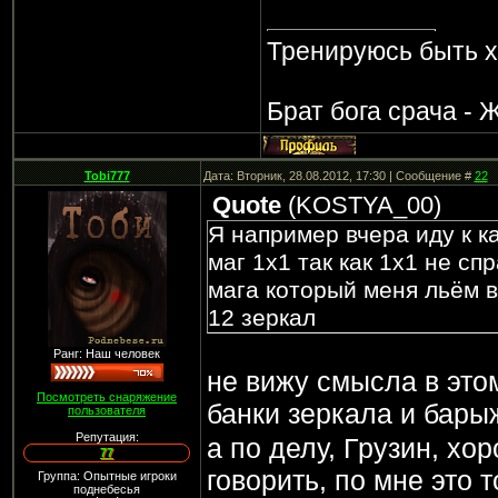
Тренируюсь быть 
Брат бога срача - 
Tobi777
Дата: Вторник, 28.08.2012, 17:30 | Сообщение #
22
Quote
(
KOSTYA_00
)
Я например вчера иду к к
маг 1х1 так как 1х1 не сп
мага который меня льём в
12 зеркал
Ранг: Наш человек
не вижу смысла в это
Посмотреть снаряжение
банки зеркала и бар
пользователя
Репутация:
а по делу, Грузин, х
77
говорить, по мне это 
Группа: Опытные игроки
поднебесья