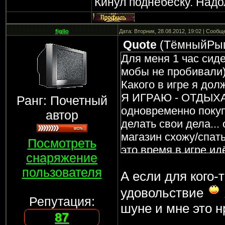
Кинул поднебеску. Надо
figlio
Дата: Вторник, 28.08.2012, 19:02 | Сооб
Quote
(
ТёмныйРы
Для меня 1 час сиде
мобы не пробивали) 
Какого в игре я дол
Я ИГРАЮ - ОТДЫХА
Ранг: Почетный
одновременно покуп
автор
делать свои дела... 
магазин схожу/спать
Посмотреть
это время в игре ид
снаряжение
сутки включен комп 
пользователя
А если для кого-
любой кто тратит 
игре, тот задрот! В 
удовольствие
Репутация:
работать. Можно реа
шуне и мне это 
удовольствия... дл
87