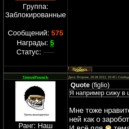
ради получения от н
Группа:
диградация. И я от
Заблокированные
откажусь.
Сообщений:
575
Награды:
5
Статус:
ТёмныйРыцарЪ
Дата: Вторник, 28.08.2012, 20:45 | Сооб
Quote
(
figlio
)
Я например сижу в 
Мне тоже нравитс
ней как о заробот
Ранг: Наш
И всё пля
тема