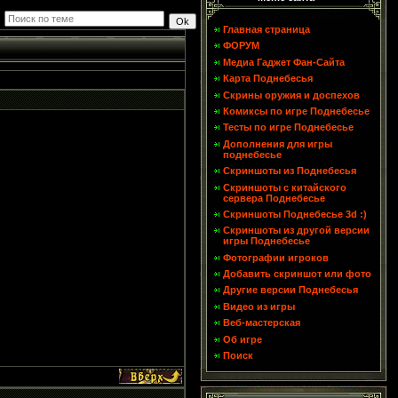
Главная страница
ФОРУМ
Медиа Гаджет Фан-Сайта
Карта Поднебесья
Скрины оружия и доспехов
Комиксы по игре Поднебесье
Тесты по игре Поднебесье
Дополнения для игры
поднебесье
Скриншоты из Поднебесья
Скриншоты с китайского
сервера Поднебесье
Скриншоты Поднебесье 3d :)
Скриншоты из другой версии
игры Поднебесье
Фотографии игроков
Добавить скриншот или фото
Другие версии Поднебесья
Видео из игры
Веб-мастерская
Об игре
Поиск