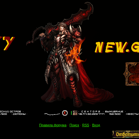
Правила форума
·
Поиск
·
RSS
·
Вход