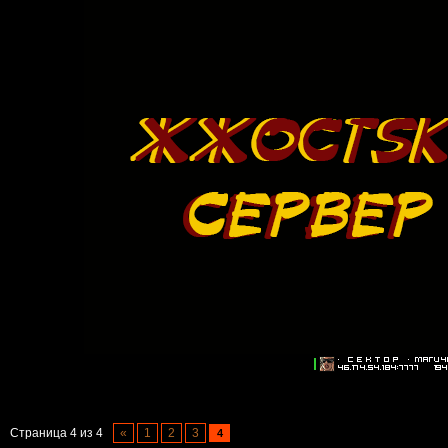
Страница
4
из
4
«
1
2
3
4