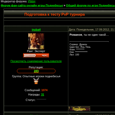
Иван
Модератор форума:
Форум фан-сайта онлайн игры Поднебесье
»
Общий форум по игре Поднебесь
Подготовка к тесту PvP турнира
truba4
Дата: Понедельник, 17.09.2012, 21
Романов
, ты не один такой....
Сервер: Дракон
Царство: Янь-Тянь
Клан: ********
Ранг: Эксперт
Ник: ************
Лвл: 100
Посмотреть снаряжение пользователя
Репутация:
243
Группа: Опытные игроки поднебесья
Сообщений:
1074
Награды:
31
Статус: