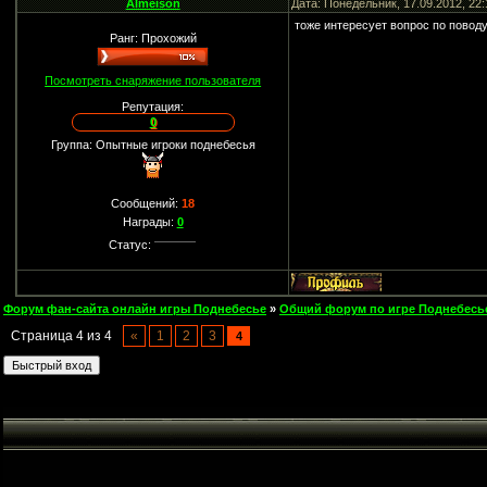
Almeison
Дата: Понедельник, 17.09.2012, 22
тоже интересует вопрос по поводу
Ранг: Прохожий
Посмотреть снаряжение пользователя
Репутация:
0
Группа: Опытные игроки поднебесья
Сообщений:
18
Награды:
0
Статус:
Форум фан-сайта онлайн игры Поднебесье
»
Общий форум по игре Поднебесь
Страница
4
из
4
«
1
2
3
4