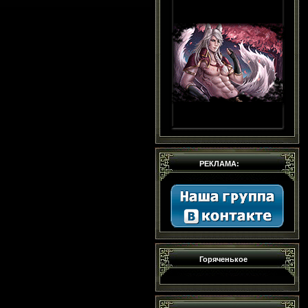
РЕКЛАМА:
Горяченькое