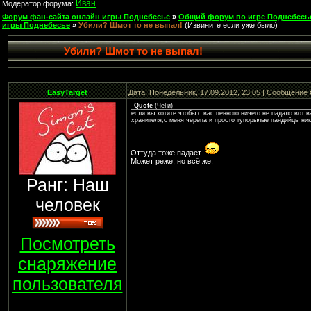
Иван
Модератор форума:
Форум фан-сайта онлайн игры Поднебесье
»
Общий форум по игре Поднебесь
игры Поднебесье
»
Убили? Шмот то не выпал!
(Извините если уже было)
Убили? Шмот то не выпал!
EasyTarget
Дата: Понедельник, 17.09.2012, 23:05 | Сообщение
Quote
(
ЧеГи
)
если вы хотите чтобы с вас ценного ничего не падало вот в
хранителя,с меня черепа и просто тупорылые пандийцы ник
Оттуда тоже падает
Может реже, но всё же.
Ранг: Наш
человек
Посмотреть
снаряжение
пользователя