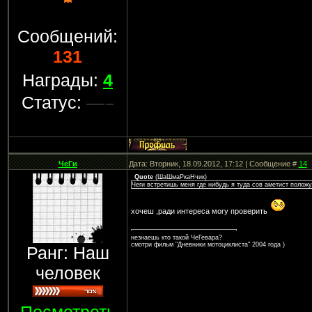
Сообщений:
131
Награды:
4
Статус:
ЧеГи
Дата: Вторник, 18.09.2012, 17:12 | Сообщение #
14
Quote
(
ШаШмаРкаНчик
)
Чеги встретишь меня где нибудь я туда сов аметист положу
хочеш ,ради интереса могу проверить
незнаешь кто такой ЧеГевара?
смотри фильм "Дневники мотоциклиста" 2004 года )
Ранг: Наш
человек