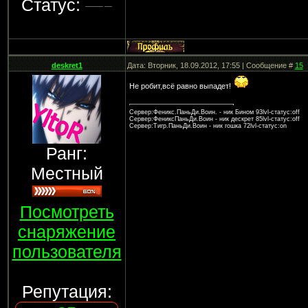
Статус:
deskret1
Дата: Вторник, 18.09.2012, 17:55 | Сообщение #
15
Не робит,всё равно выпадет!
Сервер:Феникс.ПаньДи.Воин. - ник Бином 93lvl-статус:off
Сервер:ФениксПаньДи.Воин - ник дескрет 85lvl-статус:off
Сервер:Тигр.ПаньДи.Воин - ник гошка 72lvl-статус:on
Ранг:
Местный
Посмотреть
снаряжение
пользователя
Репутация: