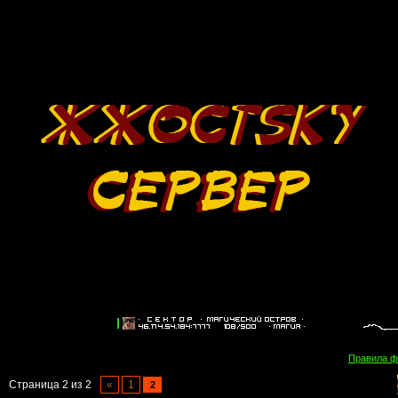
Правила 
Страница
2
из
2
«
1
2