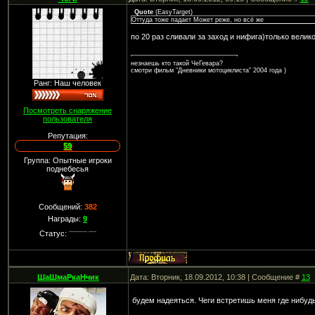
Quote
(
EasyTarget
)
Оттуда тоже падает Может реже, но всё же
по 20 раз сливали за заход и нифига)только вели
незнаешь кто такой ЧеГевара?
смотри фильм "Дневники мотоциклиста" 2004 года )
Ранг: Наш человек
Посмотреть снаряжение
пользователя
Репутация:
59
Группа: Опытные игроки
поднебесья
Сообщений:
382
Награды:
9
Статус:
ШаШмаРкаНчик
Дата: Вторник, 18.09.2012, 10:38 | Сообщение #
13
будем надеяться. Чеги встретишь меня где нибуд