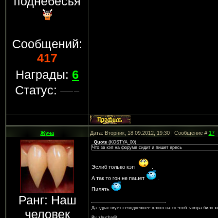
поднебесья
Сообщений:
417
Награды:
6
Статус:
Жуча
Дата: Вторник, 18.09.2012, 19:30 | Сообщение #
17
Quote
(
KOSTYA_00
)
Что за кэп на форуме сидит и пишет ересь
Эслиб только кэп
.
А так то гон не пашет
.
Пилять
Ранг: Наш
Да здраствует севоднешнее плохо на то чтоб завтра било 
человек
By zhucha@