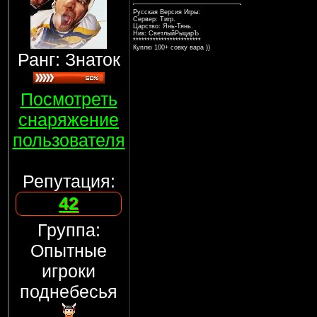
Русская Версия Игры:
Сервер: Тигр.
Царство: Янь-Тянь.
Ник: СветлыйРыцарЪ
************************
Куплю 100+ совку вара ))
Ранг: Знаток
Посмотреть
снаряжение
пользователя
Репутация:
42
Группа:
Опытные
игроки
поднебесья