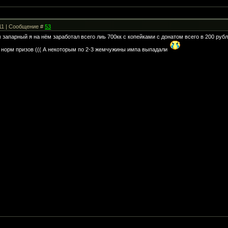
:11 | Сообщение #
53
запарный я на нём заработал всего лиь 700кк с копейками с донатом всего в 200 рубл
 норм призов ((( А некоторым по 2-3 жемчужины импа выпадали