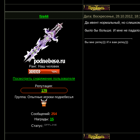
fire44
Дата: Воскресенье, 28.10.2012, 18
Да ивент нормальный, но слишком 
было бы больше. И мне не падало
Вы мне репку))) И я вам репку)))
Ранг: Наш человек
Посмотреть снаряжение пользователя
Репутация:
178
Группа: Опытные игроки поднебесья
Сообщений:
254
Награды:
15
Статус: