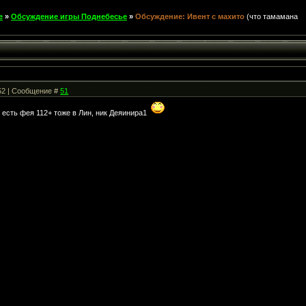
е
»
Обсуждение игры Поднебесье
»
Обсуждение: Ивент с махито
(что тамамана
:52 | Сообщение #
51
е есть фея 112+ тоже в Лин, ник Деяинира1