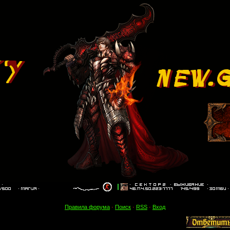
Правила форума
·
Поиск
·
RSS
·
Вход