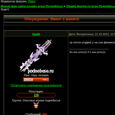
Иван
Модератор форума:
Форум фан-сайта онлайн игры Поднебесье
»
Общий форум по игре Поднебесь
будет)
Обсуждение: Ивент с махито
fire44
Дата: Воскресенье, 21.10.2012, 11
ну почти угадал) у на сна феникс
Вы мне репку))) И я вам репку)))
Ранг: Наш человек
Посмотреть снаряжение пользователя
Репутация:
178
Группа: Опытные игроки поднебесья
Сообщений:
254