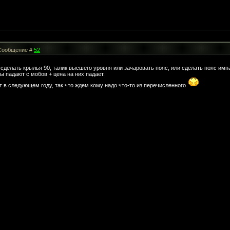
| Сообщение #
52
 сделать крылья 90, талик высшего уровня или зачаровать пояс, или сделать пояс им
 падают с мобов + цена на них падает.
т в следующем году, так что ждем кому надо что-то из перечисленного