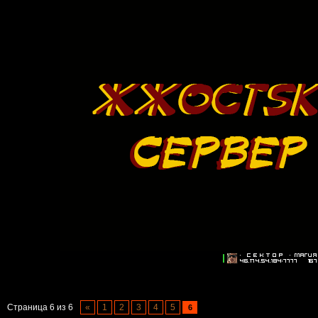
Страница
6
из
6
«
1
2
3
4
5
6