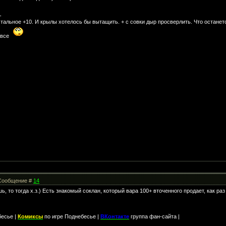
-
стальное +10. И крылы хотелось бы вытащить. + с совки дыр просверлить. Что останется
 все
| Сообщение #
14
шь, то тогда х.з.) Есть знакомый соклан, который вара 100+ вточенного продает, как ра
бесье |
Комиксы
по игре Поднебесье |
ВКонтакте
группа фан-сайта |