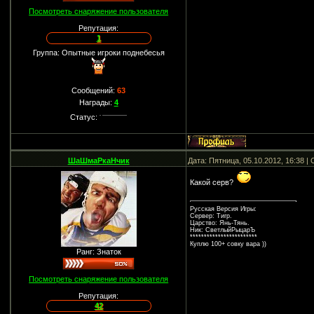
Посмотреть снаряжение пользователя
Репутация:
1
Группа: Опытные игроки поднебесья
Сообщений:
63
Награды:
4
Статус:
ШаШмаРкаНчик
Дата: Пятница, 05.10.2012, 16:38 
Какой серв?
Русская Версия Игры:
Сервер: Тигр.
Царство: Янь-Тянь.
Ник: СветлыйРыцарЪ
************************
Куплю 100+ совку вара ))
Ранг: Знаток
Посмотреть снаряжение пользователя
Репутация:
42