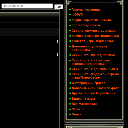
Главная страница
ФОРУМ
Медиа Гаджет Фан-Сайта
Карта Поднебесья
Скрины оружия и доспехов
Комиксы по игре Поднебесье
Тесты по игре Поднебесье
Дополнения для игры
поднебесье
Скриншоты из Поднебесья
Скриншоты с китайского
сервера Поднебесье
Скриншоты Поднебесье 3d :)
Скриншоты из другой версии
игры Поднебесье
Фотографии игроков
Добавить скриншот или фото
Другие версии Поднебесья
Видео из игры
Веб-мастерская
Об игре
Поиск