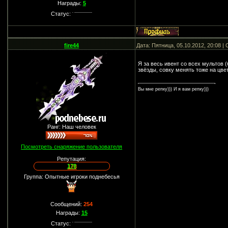
Награды:
5
Статус:
fire44
Дата: Пятница, 05.10.2012, 20:08 
Я за весь ивент со всех мультов 
звёзды, совку менять тоже на цве
Вы мне репку))) И я вам репку)))
Ранг: Наш человек
Посмотреть снаряжение пользователя
Репутация:
178
Группа: Опытные игроки поднебесья
Сообщений:
254
Награды:
15
Статус: