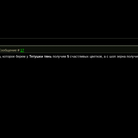
| Сообщение #
17
а, которое берем у
Тетушки тянь
получим
5
счастливых цветков, а с шоп зерна получ