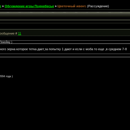
е
»
Обсуждение игры Поднебесье
»
Цветочный ивент.
(Рассуждение)
 Сообщение #
11
 Помойму )
ого зерна которое тетка дает,за попытку 1 дают и если с моба то еще ,в среднем 7-8
004 года )