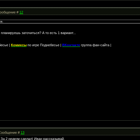
 Сообщение #
12
ов.
о планируешь заточиться? А то есть 1 вариант...
бесье |
Комиксы
по игре Поднебесье |
ВКонтакте
группа фан-сайта |
| Сообщение #
13
. За 2 недели сделал) Иван рассказывай.