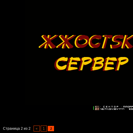
Страница
2
из
2
«
1
2