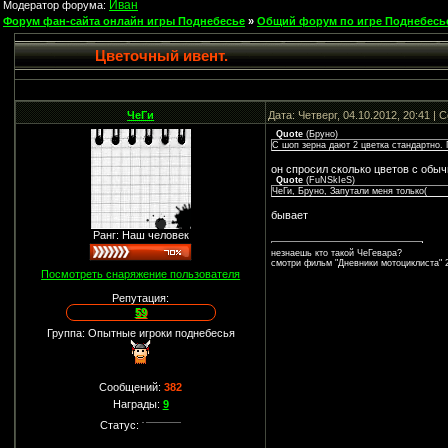
Иван
Модератор форума:
Форум фан-сайта онлайн игры Поднебесье
»
Общий форум по игре Поднебесь
Цветочный ивент.
ЧеГи
Дата: Четверг, 04.10.2012, 20:41 |
Quote
(
Бруно
)
С шоп зерна дают 2 цветка стандартно.
он спросил сколько цветов с обычн
Quote
(
FuNSkIeS
)
ЧеГи, Бруно, Запутали меня только(
бывает
Ранг: Наш человек
незнаешь кто такой ЧеГевара?
смотри фильм "Дневники мотоциклиста" 2
Посмотреть снаряжение пользователя
Репутация:
59
Группа: Опытные игроки поднебесья
Сообщений:
382
Награды:
9
Статус: