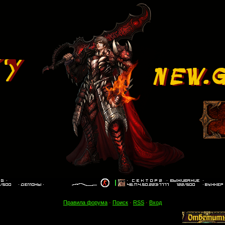
Правила форума
·
Поиск
·
RSS
·
Вход