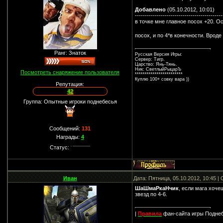
Добавлено
(05.10.2012, 10:01)
--------------------------------------------
в точке мне главное посох +20. О
посох, и по 4*в конечности. Вроде
Ранг: Знаток
Русская Версия Игры:
Сервер: Тигр.
Царство: Янь-Тянь.
Ник: СветлыйРыцарЪ
Посмотреть снаряжение пользователя
************************
Куплю 100+ совку вара ))
Репутация:
42
Группа: Опытные игроки поднебесья
Сообщений:
131
Награды:
4
Статус:
Иван
Дата: Пятница, 05.10.2012, 10:45 
ШаШмаРкаНчик
, если мага хоче
звезд по 4-6.
|
Правила
фан-сайта игры Подне