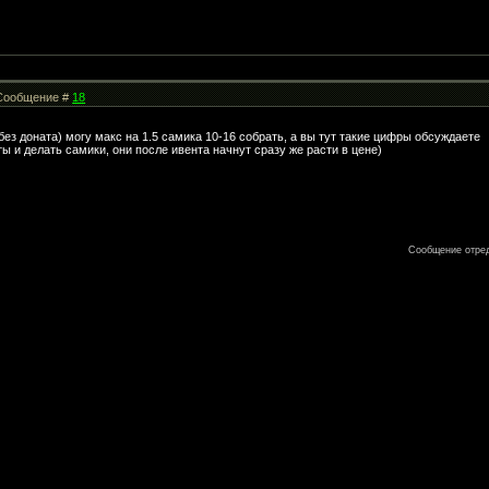
| Сообщение #
18
(без доната) могу макс на 1.5 самика 10-16 собрать, а вы тут такие цифры обсуждаете
ты и делать самики, они после ивента начнут сразу же расти в цене)
Сообщение отре