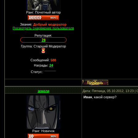
Ранг: Почетный автор
Звание:
Добрый модератор
Посмотреть снаряжение пользователя
Репутация:
74
Группа: Старший Модератор
Сообщений:
588
Награды:
24
Статус:
земеля
Дата: Пятница, 05.10.2012, 13:23 
Иван
, какой сервер?
Ранг: Новичок