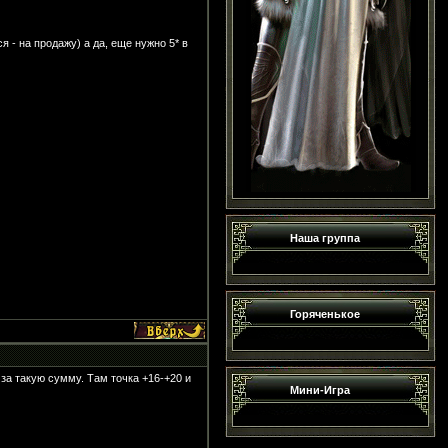
 - на продажу) а да, еще нужно 5* в
Наша группа
Горяченькое
з за такую сумму. Там точка +16-+20 и
Мини-Игра