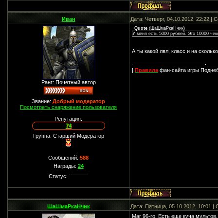
Иван
Дата: Четверг, 04.10.2012, 22:22 |
Quote
(
ШаШмаРкаНчик
)
У меня есть 5000 рублей. Это 10000 чек
А ты какой лвл, класс и на скольк
|
Правила
фан-сайта игры Подне
Ранг: Почетный автор
Звание:
Добрый модератор
Посмотреть снаряжение пользователя
Репутация:
74
Группа: Старший Модератор
Сообщений:
588
Награды:
24
Статус:
ШаШмаРкаНчик
Дата: Пятница, 05.10.2012, 10:01 
Маг 96-го. Есть еще куча мультов