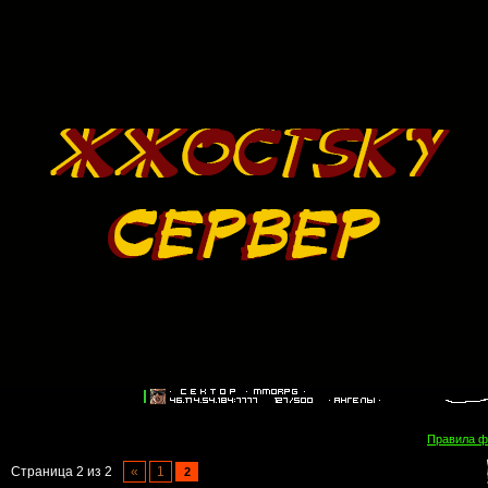
Правила 
Страница
2
из
2
«
1
2