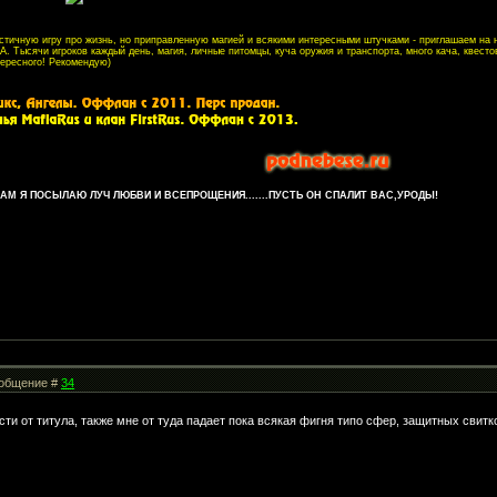
листичную игру про жизнь, но приправленную магией и всякими интересными штучками - приглашаем на
. Тысячи игроков каждый день, магия, личные питомцы, куча оружия и транспорта, много кача, квесто
тересного! Рекомендую)
М Я ПОСЫЛАЮ ЛУЧ ЛЮБВИ И ВСЕПРОЩЕНИЯ.......ПУСТЬ ОН СПАЛИТ ВАС,УРОДЫ!
Сообщение #
34
сти от титула, также мне от туда падает пока всякая фигня типо сфер, защитных свитк