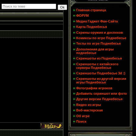
Главная страница
ФОРУМ
Медиа Гаджет Фан-Сайта
Карта Поднебесья
Скрины оружия и доспехов
Комиксы по игре Поднебесье
Тесты по игре Поднебесье
Дополнения для игры
поднебесье
Скриншоты из Поднебесья
Скриншоты с китайского
сервера Поднебесье
Скриншоты Поднебесье 3d :)
Скриншоты из другой версии
игры Поднебесье
Фотографии игроков
Добавить скриншот или фото
Другие версии Поднебесья
Видео из игры
Веб-мастерская
Об игре
Поиск