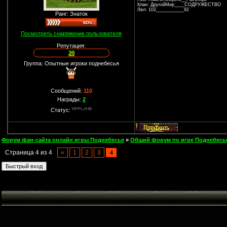
Клан: ДругойМир____СОДРУЖЕСТВО
Лвл: 102___________92
Ранг: Знаток
Посмотреть снаряжение пользователя
Репутация:
20
Группа: Опытные игроки поднебесья
Сообщений:
110
Награды:
2
Статус:
Форум фан-сайта онлайн игры Поднебесье
»
Общий форум по игре Поднебесь
Страница
4
из
4
«
1
2
3
4