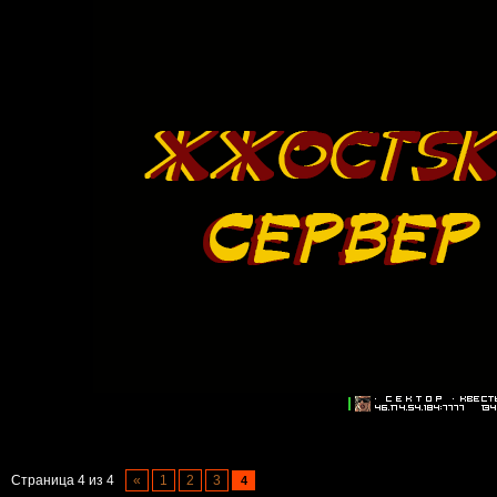
Страница
4
из
4
«
1
2
3
4