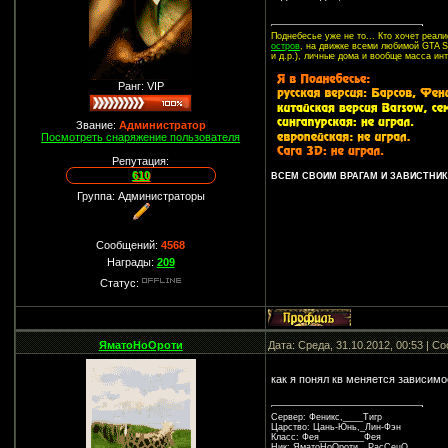
Поднебесье уже не то... Кто хочет реа
остров
, на движке всеми любимой GTA SA
и д.р.), личные дома и вообще масса ин
Ранг: VIP
Звание:
Администратор
Посмотреть снаряжение пользователя
Репутация:
610
ВСЕМ СВОИМ ВРАГАМ И ЗАВИСТНИКА
Группа: Администраторы
Сообщений:
4568
Награды:
209
Статус:
ЯматоНоОроти
Дата: Среда, 31.10.2012, 00:53 | 
как я понял кв меняется зависимо
Сервер: Феникс,____Тигр
Царство: Цань-Юнь,_Лин-Фэн
Класс: Фея_________Фея
Ник: ЯматоНоОроти__РасСецО