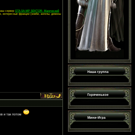
 наш сервер
GTA SA:MP SEKTOR: Магический
в, интересные фракции (зомби, ангелы, демоны
Наша группа
Горяченькое
ов и так потом
Мини-Игра