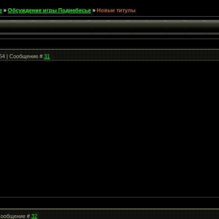
е
»
Обсуждение игры Поднебесье
»
Новые титулы
:54 | Сообщение #
31
| Сообщение #
32