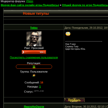
Иван
Модератор форума:
Форум фан-сайта онлайн игры Поднебесье
»
Общий форум по игре Поднебесь
Новые титулы
Tekko
Дата: Понедельник, 29.10.2012, 18
Ник:Тэкко
Сервер:Тигр
Ранг: Прохожий
Царство:Цань-Юнь
Посмотреть снаряжение пользователя
Репутация:
11
Группа: Пользователи
Сообщений:
16
Награды:
1
Статус:
ЯматоНоОроти
Дата: Вторник, 30.10.2012, 02:10 