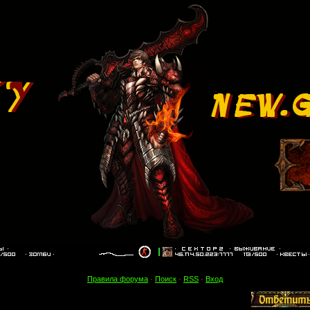
Правила форума
·
Поиск
·
RSS
·
Вход