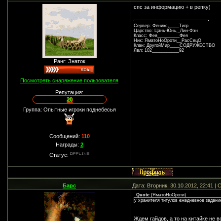
спс за информацию + в репку)
Сервер: Феникс,____Тигр
Царство: Цань-Юнь,_Лин-Фэн
Класс: Фея_________Фея
Ник: ЯматоНоОроти__РасСецО
Клан: ДругойМир____СОДРУЖЕСТВО
Лвл: 102___________92
Ранг: Знаток
Посмотреть снаряжение пользователя
Репутация:
20
Группа: Опытные игроки поднебесья
Сообщений:
110
Награды:
2
Статус:
Барс
Дата: Вторник, 30.10.2012, 22:41 
Quote
(
ЯматоНоОроти
)
у хранителя титулов ежедневное задани
Ждем гайдов, а то на китайке не 