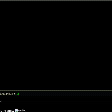
| Сообщение #
33
е
все понятно.