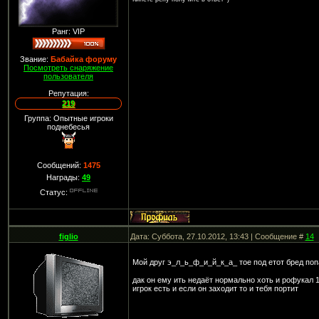
Ранг: VIP
Звание:
Бабайка форуму
Посмотреть снаряжение
пользователя
Репутация:
219
Группа: Опытные игроки
поднебесья
Сообщений:
1475
Награды:
49
Статус:
figlio
Дата: Суббота, 27.10.2012, 13:43 | Сообщение #
14
Мой друг э_л_ь_ф_и_й_к_а_ тое под етот бред по
дак он ему ить недаёт нормально хоть и рофукал 
игрок есть и если он заходит то и тебя портит