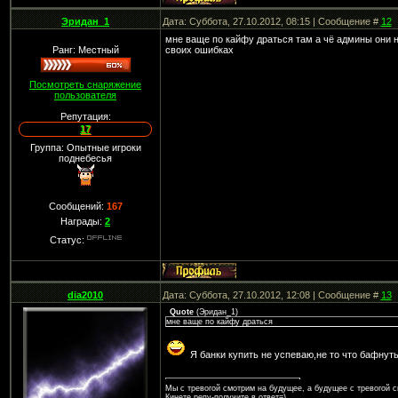
Эридан_1
Дата: Суббота, 27.10.2012, 08:15 | Сообщение #
12
мне ваще по кайфу драться там а чё админы они 
Ранг: Местный
своих ошибках
Посмотреть снаряжение
пользователя
Репутация:
17
Группа: Опытные игроки
поднебесья
Сообщений:
167
Награды:
2
Статус:
dia2010
Дата: Суббота, 27.10.2012, 12:08 | Сообщение #
13
Quote
(
Эридан_1
)
мне ваще по кайфу драться
Я банки купить не успеваю,не то что бафнуть
Мы с тревогой смотрим на будущее, а будущее с тревогой с
Кинете репу-получите в ответ=)