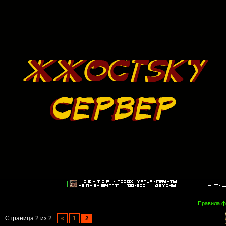
Правила 
Страница
2
из
2
«
1
2