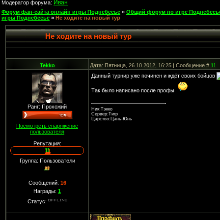
Иван
Модератор форума:
Форум фан-сайта онлайн игры Поднебесье
»
Общий форум по игре Поднебесь
игры Поднебесье
»
Не ходите на новый тур
Не ходите на новый тур
Tekko
Дата: Пятница, 26.10.2012, 16:25 | Сообщение #
11
Данный турнир уже починен и ждёт своих бойцов
Так было написано после профы
Ранг: Прохожий
Ник:Тэкко
Сервер:Тигр
Царство:Цань-Юнь
Посмотреть снаряжение
пользователя
Репутация:
11
Группа: Пользователи
Сообщений:
16
Награды:
1
Статус: