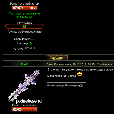
Ранг: Почетный автор
Посмотреть снаряжение
пользователя
Репутация:
87
Группа: Заблокированные
Сообщений:
575
Награды:
5
Статус:
fire44
Дата: Воскресенье, 28.10.2012, 18:15 | Сообщение 
Это кстати не у всех такое, а именно когда сокла
моба скрысили у него
Вы мне репку))) И я вам репку)))
Ранг: Наш человек