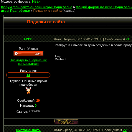
Иван
Модератор форума:
Форум фан-сайта онлайн игры Поднебесье
»
Общий форум по игре Поднебесь
игры Поднебесье
»
Подарки от сайта
(халява)
Подарки от сайта
til333
Дата: Вторник, 30.10.2012, 23:33 | Сообщение #
21
Разбрут, в смысле за день рождения в реале врод
Ранг: Ученик
Тигр
Маг4к=D
Посмотреть снаряжение
пользователя
Репутация:
14
Группа: Опытные игроки
поднебесья
Сообщений:
29
Награды:
0
Статус:
ЯматоНоОроти
Дата: Среда, 31.10.2012, 00:50 | Сообщение #
22