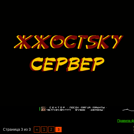
Правила 
Страница
3
из
3
«
1
2
3