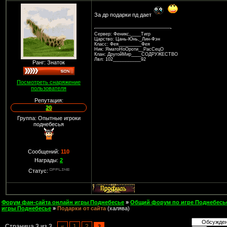
За др подарки пд дает
Сервер: Феникс,____Тигр
Царство: Цань-Юнь,_Лин-Фэн
Класс: Фея_________Фея
Ник: ЯматоНоОроти__РасСецО
Клан: ДругойМир____СОДРУЖЕСТВО
Лвл: 102___________92
Ранг: Знаток
Посмотреть снаряжение
пользователя
Репутация:
20
Группа: Опытные игроки
поднебесья
Сообщений:
110
Награды:
2
Статус:
Форум фан-сайта онлайн игры Поднебесье
»
Общий форум по игре Поднебесь
игры Поднебесье
»
Подарки от сайта
(халява)
Страница
3
из
3
«
1
2
3