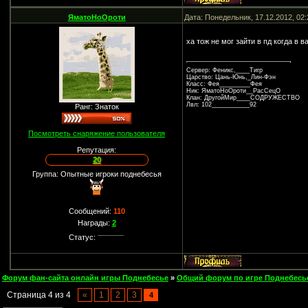
ЯматоНоОроти
Дата: Понедельник, 17.12.2012, 02
ха тож не мог зайти в пд когда в 
Сервер: Феникс,____Тигр
Царство: Цань-Юнь,_Лин-Фэн
Класс: Фея_________Фея
Ник: ЯматоНоОроти__РасСецО
Клан: ДругойМир____СОДРУЖЕСТВО
Лвл: 102___________92
Ранг: Знаток
Посмотреть снаряжение пользователя
Репутация:
20
Группа: Опытные игроки поднебесья
Сообщений:
110
Награды:
2
Статус:
Форум фан-сайта онлайн игры Поднебесье
»
Общий форум по игре Поднебесь
Страница
4
из
4
«
1
2
3
4