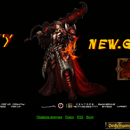
Правила форума
·
Поиск
·
RSS
·
Вход