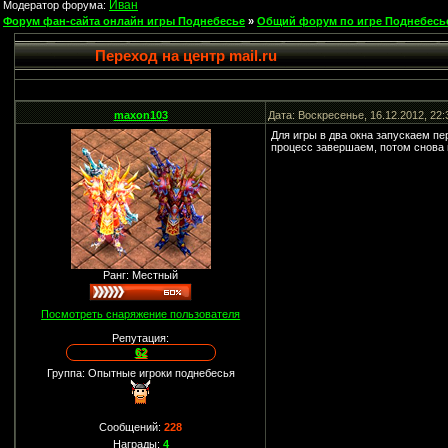
Иван
Модератор форума:
Форум фан-сайта онлайн игры Поднебесье
»
Общий форум по игре Поднебесь
Переход на центр mail.ru
maxon103
Дата: Воскресенье, 16.12.2012, 22
Для игры в два окна запускаем пе
процесс завершаем, потом снова в
Ранг: Местный
Посмотреть снаряжение пользователя
Репутация:
62
Группа: Опытные игроки поднебесья
Сообщений:
228
Награды:
4