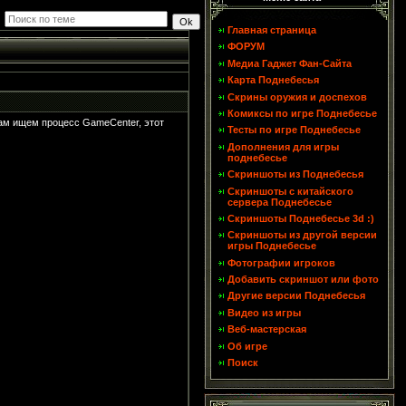
Главная страница
ФОРУМ
Медиа Гаджет Фан-Сайта
Карта Поднебесья
Скрины оружия и доспехов
Комиксы по игре Поднебесье
 там ищем процесс GameCenter, этот
Тесты по игре Поднебесье
Дополнения для игры
поднебесье
Скриншоты из Поднебесья
Скриншоты с китайского
сервера Поднебесье
Скриншоты Поднебесье 3d :)
Скриншоты из другой версии
игры Поднебесье
Фотографии игроков
Добавить скриншот или фото
Другие версии Поднебесья
Видео из игры
Веб-мастерская
Об игре
Поиск