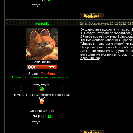
Статус:
branka21
Дата: Воскресенье, 16.12.2012, 22
Эх давно не заходил=)Ну так вот.
1. Создать второго пользователя(
2.Через песочницу типо Sainbox,н
Третье и самое коварное) Просто 
"Играть под другим логином", чут
В первый день 3 способ не работа
А и кстати,любителям других игр 
весь день не мог войти,потому чт
одной почте
)
Ранг: Знаток
Звание:
Трейсер
Посмотреть снаряжение пользователя
Репутация:
29
Группа: Опытные игроки поднебесья
Сообщений:
116
Награды:
12
Статус: