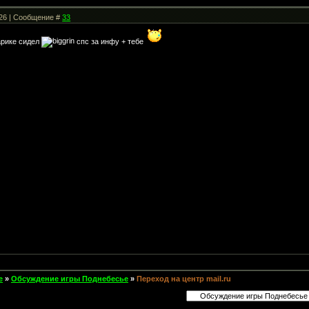
:26 | Сообщение #
33
варике сидел
спс за инфу + тебе
е
»
Обсуждение игры Поднебесье
»
Переход на центр mail.ru