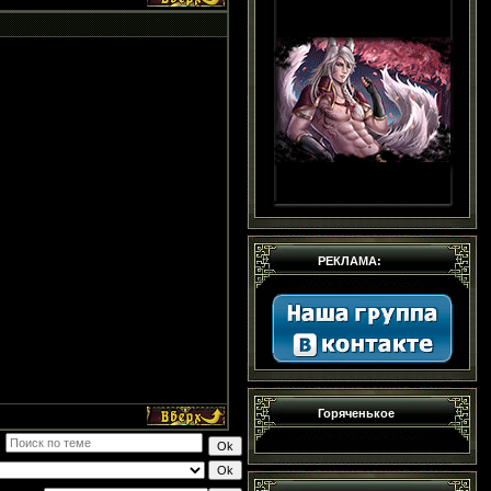
РЕКЛАМА:
Горяченькое