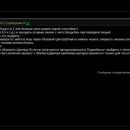
:53 | Сообщение #
32
 Играть в 2 или больше окон можно парой способов=)
3,4,5 и т.д.) и заходить вторым окном с него.Неудобен при передаче вещей
о это мудрить.
напросто зайти в игру через Игровой Центр@mail.ru нажать играть,свернуть окошко,отк
ь пониже кнопки Играть.
л.
от Игрового Центра) Если не получается авторизоваться в Поднебесье ,выйдете с почт
о был включен аккаунт с Warface(Данная проблема распространяется только для тех,кт
Сообщение отредактиров