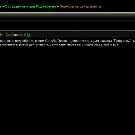
е
»
Обсуждение игры Поднебесье
»
Переход на центр mail.ru
:34 | Сообщение #
31
рвое окно поднебесья, потом Ctrl+Alt+Delete, в диспетчере задач вкладка "Процессы",
ключаем игровой центр майла, запускаем через него поднебесье, вот и всё.