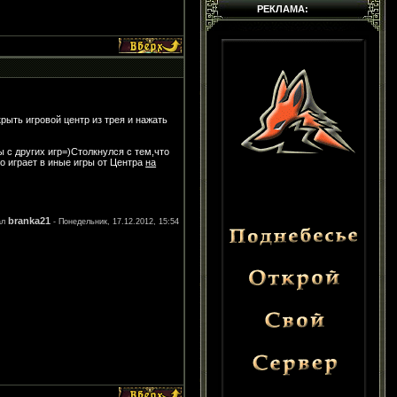
РЕКЛАМА:
рыть игровой центр из трея и нажать
ы с других игр=)Столкнулся с тем,что
о играет в иные игры от Центра
на
branka21
ал
-
Понедельник, 17.12.2012, 15:54