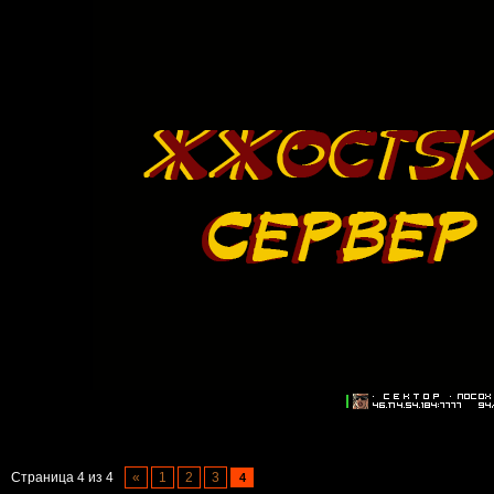
Страница
4
из
4
«
1
2
3
4