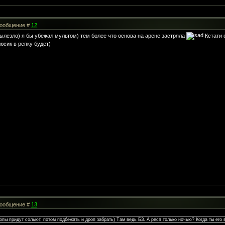
 Сообщение #
12
вылезло) я бы убежал мультом) тем более что основа на арене застряла
Кстати 
юсик в репку будет)
 Сообщение #
13
пы придут сольют, потом подбежать и дроп забрать) Там ведь БЗ. А респ только ночью? Когда ты его 