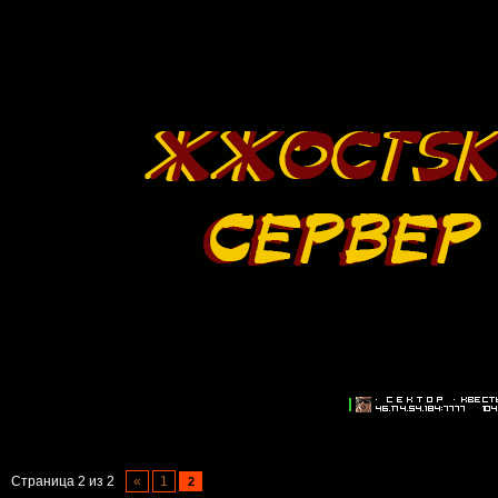
Страница
2
из
2
«
1
2