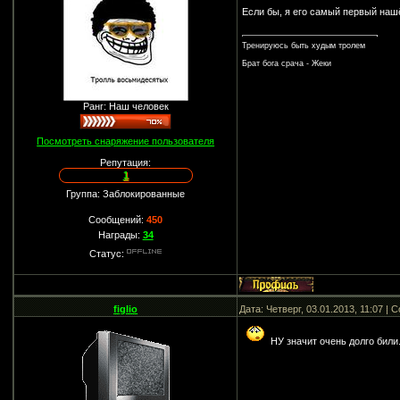
Если бы, я его самый первый нашёл
Тренируюсь быть худым тролем
Брат бога срача - Жеки
Ранг: Наш человек
Посмотреть снаряжение пользователя
Репутация:
1
Группа: Заблокированные
Сообщений:
450
Награды:
34
Статус:
figlio
Дата: Четверг, 03.01.2013, 11:07 |
НУ значит очень долго били.