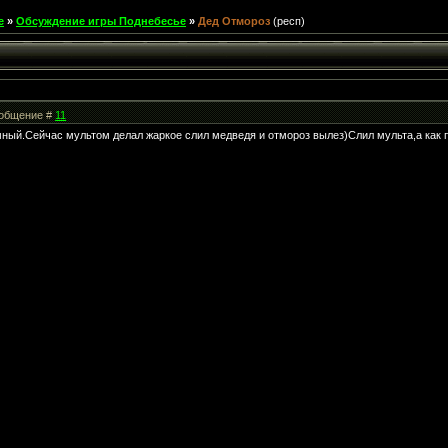
е
»
Обсуждение игры Поднебесье
»
Дед Отмороз
(респ)
Сообщение #
11
мный.Сейчас мультом делал жаркое слил медведя и отмороз вылез)Слил мульта,а как п