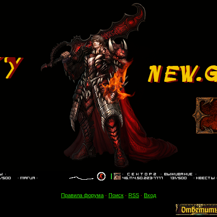
Правила форума
·
Поиск
·
RSS
·
Вход