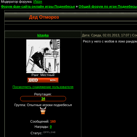
Иван
Модератор форума:
Форум фан-сайта онлайн игры Поднебесье
»
Общий форум по игре Поднебесь
Дед Отмороз
kitayka
Дата: Среда, 02.01.2013, 17:07 | 
Респ у него с мобов в локе рандо
Ранг: Местный
Посмотреть снаряжение пользователя
Репутация:
34
Группа: Опытные игроки поднебесья
Сообщений:
160
Награды:
0
Статус: