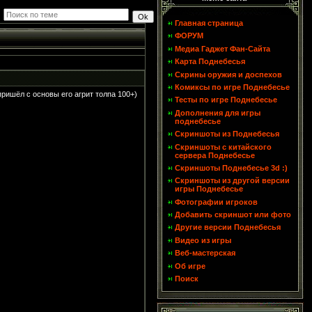
Главная страница
ФОРУМ
Медиа Гаджет Фан-Сайта
Карта Поднебесья
Скрины оружия и доспехов
Комиксы по игре Поднебесье
ришёл с основы его агрит толпа 100+)
Тесты по игре Поднебесье
Дополнения для игры
поднебесье
Скриншоты из Поднебесья
Скриншоты с китайского
сервера Поднебесье
Скриншоты Поднебесье 3d :)
Скриншоты из другой версии
игры Поднебесье
Фотографии игроков
Добавить скриншот или фото
Другие версии Поднебесья
Видео из игры
Веб-мастерская
Об игре
Поиск