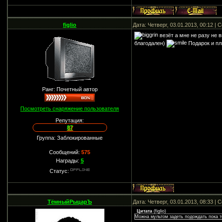
figlio
Дата: Четверг, 03.01.2013, 00:12 |
везёт а мне не разу не 
благодален)
Подарок и пл
Ранг: Почетный автор
Посмотреть снаряжение пользователя
Репутация:
87
Группа: Заблокированные
Сообщений:
575
Награды:
5
Статус:
ТёмныйРыцарЪ
Дата: Четверг, 03.01.2013, 08:33 |
Цитата
(
figlio
)
Можна мультом задеть подождать пока то