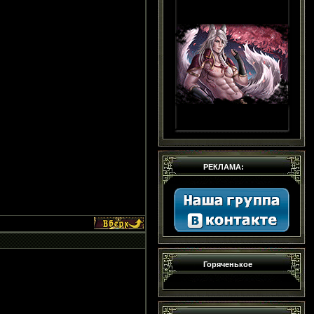
РЕКЛАМА:
Горяченькое