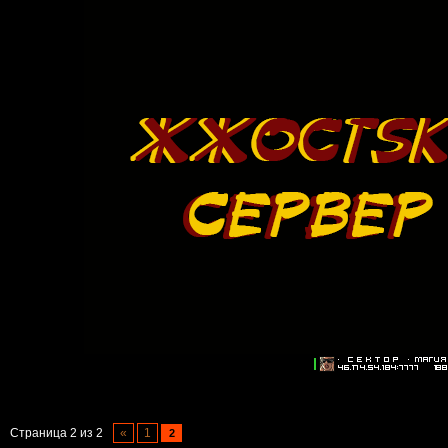
Страница
2
из
2
«
1
2