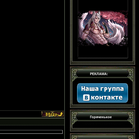
РЕКЛАМА:
Горяченькое