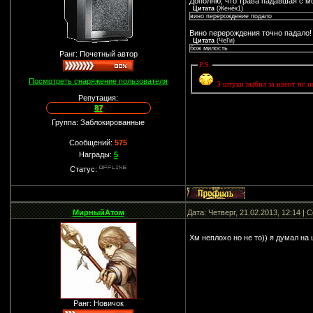
Дополню, что трава падавшая с м
Цитата
(
Женёк1
)
вино перерождение подало
Вино перерождения точно падало!
Цитата
(
ЧеГи
)
бож милость
Ранг: Почетный автор
P.S.
Посмотреть снаряжение пользователя
3 штуки выбил за ивент не и
Репутация:
87
Группа: Заблокированные
Сообщений:
575
Награды:
5
Статус:
МирныйАтом
Дата: Четверг, 21.02.2013, 12:14 |
Хм неплохо но не то)) я думал н
Ранг: Новичок