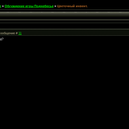
е
»
Обсуждение игры Поднебесье
»
Цветочный инвент.
| Сообщение #
11
тд?