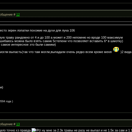
Сообщение #
12
есто зерен лопатки похожие на духи для лука 106
ую траву рандомно от 4 и до 100 а может и 200 непомню но вроде 100 максимум
 ошибаюсь можна было взять самик 5степени что позволяет вставить 6* в шмотку)
о самое интересное это были самики)
 могли выпасть(так что там могли,выпадали очень редко всем кроме меня
)2 вида
ри)
004 года )
Сообщение #
13
ало точно хз правда
ну мне за 2.3к травы не разу не выпал и не 1.5к за сам и 1.1