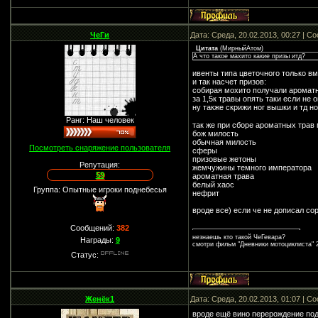
ЧеГи
Дата: Среда, 20.02.2013, 00:27 | 
Цитата
(
МирныйАтом
)
А что такое махито какие призы итд?
ивенты типа цветочного только вм
и так насчет призов:
собирая мохито получали ароматн
за 1,5к травы опять таки если не
ну также скрижи ног вышки и тд н
Ранг: Наш человек
так же при сборе ароматных трав
бож милость
обычная милость
Посмотреть снаряжение пользователя
сферы
призовые жетоны
Репутация:
жемчужины темного императора
59
ароматная трава
белый хаос
Группа: Опытные игроки поднебесья
нефрит
вроде все) если че не дописал со
Сообщений:
382
незнаешь кто такой ЧеГевара?
Награды:
9
смотри фильм "Дневники мотоциклиста" 2
Статус:
Женёк1
Дата: Среда, 20.02.2013, 01:07 | 
вроде ещё вино перерождение под