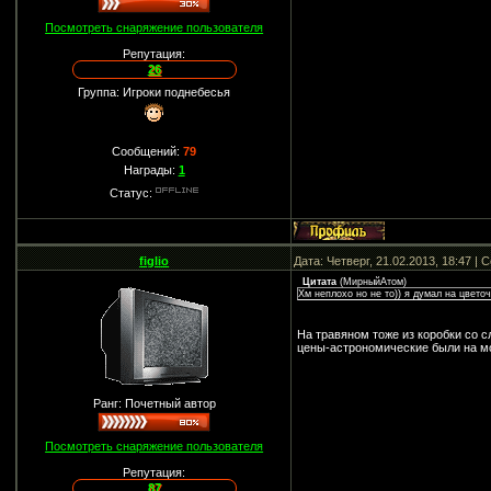
Посмотреть снаряжение пользователя
Репутация:
26
Группа: Игроки поднебесья
Сообщений:
79
Награды:
1
Статус:
figlio
Дата: Четверг, 21.02.2013, 18:47 |
Цитата
(
МирныйАтом
)
Хм неплохо но не то)) я думал на цвето
На травяном тоже из коробки со с
цены-астрономические были на мо
Ранг: Почетный автор
Посмотреть снаряжение пользователя
Репутация:
87