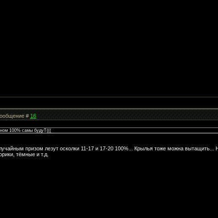
 Сообщение #
16
чном 100% самы будуТ(((
лучайным призом лезут осколки 11-17 и 17-20 100%... Крылья тоже можна вытащить... 
рики, тёмные и т.д.