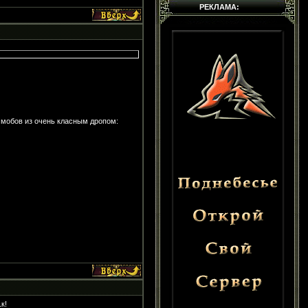
РЕКЛАМА:
 мобов из очень класным дропом:
к!