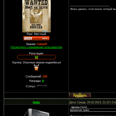
Жизнь удалась, если коньяк, который м
Ранг: Местный
Звание:
ГеймеР
Посмотреть снаряжение пользователя
Репутация:
67
Группа: Опытные игроки поднебесья
Сообщений:
230
Награды:
8
Статус:
figlio
Дата: Среда, 20.02.2013, 21:10 | 
Цитата
(
ЧеГи
)
ароматная трава