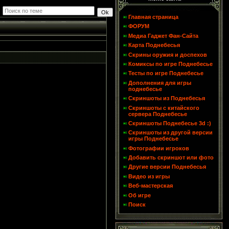
Главная страница
ФОРУМ
Медиа Гаджет Фан-Сайта
Карта Поднебесья
Скрины оружия и доспехов
Комиксы по игре Поднебесье
Тесты по игре Поднебесье
Дополнения для игры
поднебесье
Скриншоты из Поднебесья
Скриншоты с китайского
сервера Поднебесье
Скриншоты Поднебесье 3d :)
Скриншоты из другой версии
игры Поднебесье
Фотографии игроков
Добавить скриншот или фото
Другие версии Поднебесья
Видео из игры
Веб-мастерская
Об игре
Поиск