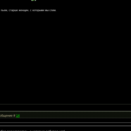
ы пьем, старше женщин, с которыми мы спим.
Сообщение #
14