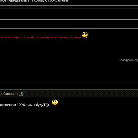
обов передавалась, а которую собирал нет(
спользуя зёрен за чуки) Только мульты, только хардкор
Сообщение от
 Сообщение #
15
а цветочном 100% самы будуТ(((