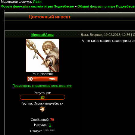
Иван
Модератор форума:
Форум фан-сайта онлайн игры Поднебесье
»
Общий форум по игре Поднебесь
Цветочный инвент.
МирныйАтом
Дата: Вторник, 19.02.2013, 12:56 
А что такое махито какие призы и
Ранг: Новичок
Посмотреть снаряжение пользователя
Репутация:
26
Группа: Игроки поднебесья
Сообщений:
79
Награды:
1
Статус: