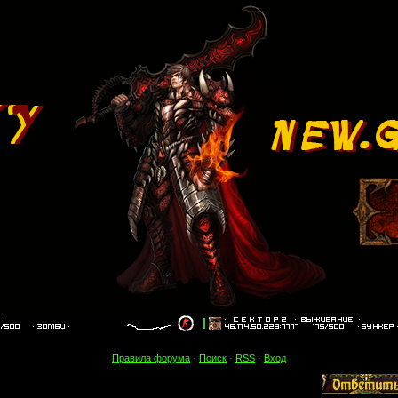
Правила форума
·
Поиск
·
RSS
·
Вход