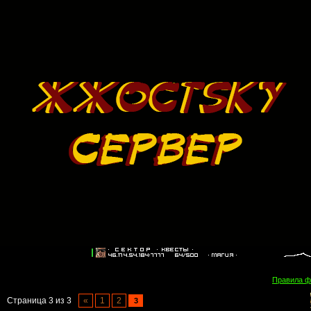
Правила 
Страница
3
из
3
«
1
2
3