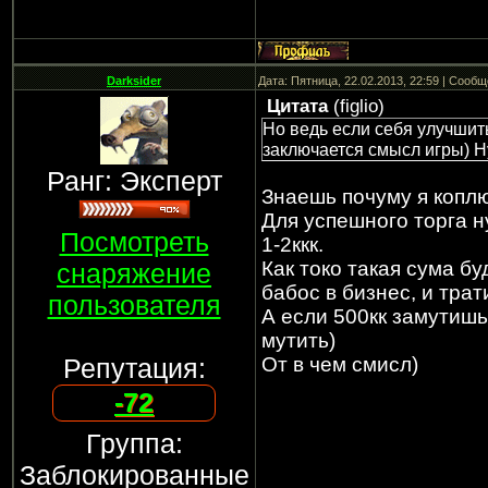
Darksider
Дата: Пятница, 22.02.2013, 22:59 | Сооб
Цитата
(
figlio
)
Но ведь если себя улучшить
заключается смысл игры) Ну
Ранг: Эксперт
Знаешь почуму я коплю
Для успешного торга н
Посмотреть
1-2ккк.
Как токо такая сума б
снаряжение
бабос в бизнес, и трат
пользователя
А если 500кк замутишь
мутить)
Репутация:
От в чем смисл)
-72
Группа:
Заблокированные