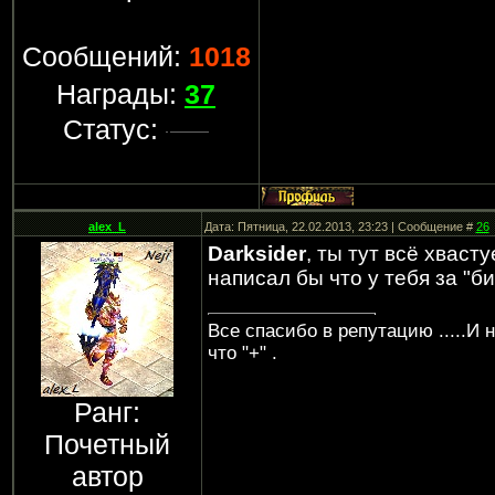
Сообщений:
1018
Награды:
37
Статус:
alex_L
Дата: Пятница, 22.02.2013, 23:23 | Сообщение #
26
Darksider
, ты тут всё хваст
написал бы что у тебя за "б
Все спасибо в репутацию .....И 
что "+" .
Ранг:
Почетный
автор