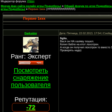
Иван
Модератор форума:
Форум фан-сайта онлайн игры Поднебесье
»
Общий форум по игре Поднебесь
игры Поднебесье
»
Первие 1ккк
(УРЯЯЯЯЯЯЯЯЯЯЯЯ)
Первие 1ккк
Darksider
Дата: Пятница, 22.02.2013, 17:54 | Сооб
figlio
,
Вася он НА халяву пошел.
Копил бабло на етот лохотрон.
А когда он получил лохотрон то вместо 
Проверять надо)
Ранг: Эксперт
Посмотреть
снаряжение
пользователя
Репутация:
-72