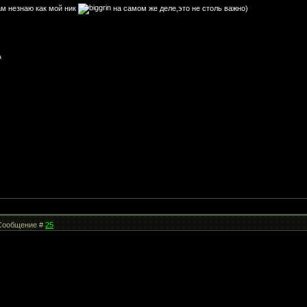
ам незнаю как мой ник
на самом же деле,это не столь важно)
а
| Сообщение #
25