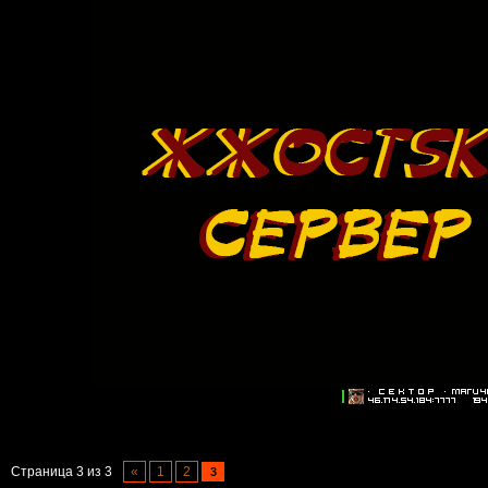
Страница
3
из
3
«
1
2
3