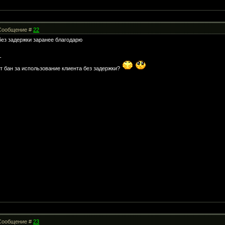
| Сообщение #
22
без задержки заранее благодарю
-
т бан за использование клиента без задержки?
| Сообщение #
23