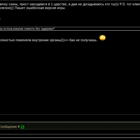
 личку скинь, прост находимся в 1 царстве, а даж не догадываюсь кто ты))) P.S. тот кли
полезно((( Пишет ошибочная версия игры.
-
за использование клиента без задержки?
полностью поменяли внутрение органы)))=> бан не получишь.
| Сообщение #
24