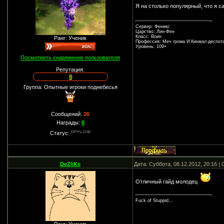
Я на столько популярный, что я с
Сервер: Феникс
Царство: Лин-Фен
Класс: Воин
Ранг: Ученик
Профессия: Меч грома И Кинжал деспот
Уровень: 109+
Посмотреть снаряжение пользователя
Репутация:
0
Группа: Опытные игроки поднебесья
Сообщений:
26
Награды:
0
Статус:
DeZliKe
Дата: Суббота, 08.12.2012, 20:16 
Отличный гайд молодец
Fuck of Stuppid...