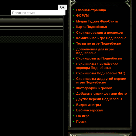
Главная страница
ФОРУМ
Медиа Гаджет Фан-Сайта
Карта Поднебесья
Скрины оружия и доспехов
Комиксы по игре Поднебесье
Тесты по игре Поднебесье
Дополнения для игры
поднебесье
Скриншоты из Поднебесья
Скриншоты с китайского
сервера Поднебесье
Скриншоты Поднебесье 3d :)
Скриншоты из другой версии
игры Поднебесье
Фотографии игроков
Добавить скриншот или фото
Другие версии Поднебесья
Видео из игры
Веб-мастерская
Об игре
Поиск