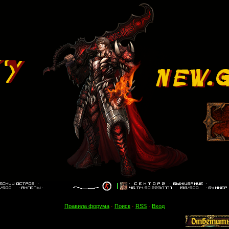
Правила форума
·
Поиск
·
RSS
·
Вход