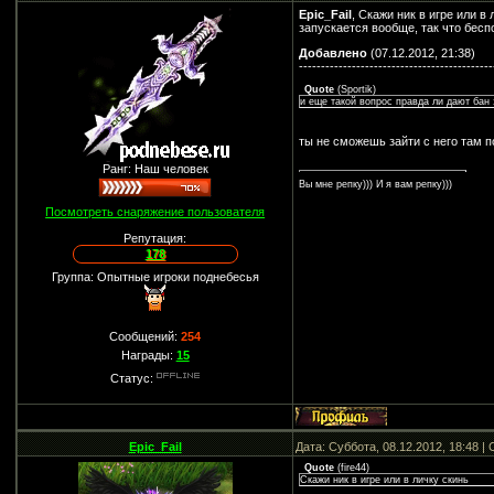
Epic_Fail
, Скажи ник в игре или в
запускается вообще, так что бес
Добавлено
(07.12.2012, 21:38)
--------------------------------------------
Quote
(
Sportik
)
и еще такой вопрос правда ли дают бан 
ты не сможешь зайти с него там 
Ранг: Наш человек
Вы мне репку))) И я вам репку)))
Посмотреть снаряжение пользователя
Репутация:
178
Группа: Опытные игроки поднебесья
Сообщений:
254
Награды:
15
Статус:
Epic_Fail
Дата: Суббота, 08.12.2012, 18:48 
Quote
(
fire44
)
Скажи ник в игре или в личку скинь