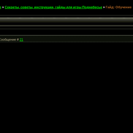
е
»
Секреты, советы, инструкции, гайды для игры Поднебесье
»
Гайд: Обучение
| Сообщение #
21