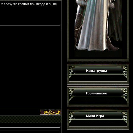
ент сразу же крошит при входе и он не
Наша группа
Горяченькое
Мини-Игра