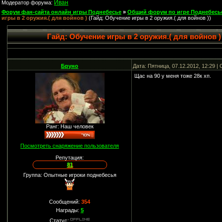
Иван
Модератор форума:
Форум фан-сайта онлайн игры Поднебесье
»
Общий форум по игре Поднебесь
игры в 2 оружия.( для войнов )
(Гайд: Обучение игры в 2 оружия.( для войнов ))
Гайд: Обучение игры в 2 оружия.( для войнов )
Бруно
Дата: Пятница, 07.12.2012, 12:29 
Щас на 90 у меня тоже 28к хп.
Ранг: Наш человек
Посмотреть снаряжение пользователя
Репутация:
81
Группа: Опытные игроки поднебесья
Сообщений:
354
Награды:
5
Статус: