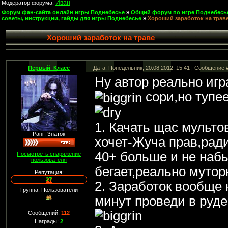
Иван
Модератор форума:
Форум фан-сайта онлайн игры Поднебесье
»
Общий форум по игре Поднебесь
советы, инструкции, гайды для игры Поднебесье
»
Хороший заработок на трав
Хороший заработок на траве
Первый_Класс
Дата: Понедельник, 20.08.2012, 15:41 | Сообщение 
Ну автор реально игр
сори,но тупее
1. Качать щас мульто
Ранг: Знаток
хочет-Жуча прав,ради
40+ больше и не набь
Посмотреть снаряжение
пользователя
бегает,реально мутор
Репутация:
27
2. Заработок вообще
Группа: Пользователи
минут проведи в руде
Сообщений:
112
Награды:
2