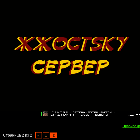
Правила 
Страница
2
из
2
«
1
2