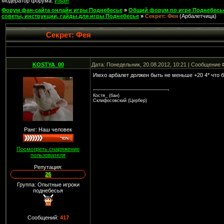
Иван
Модератор форума:
Форум фан-сайта онлайн игры Поднебесье
»
Общий форум по игре Поднебесь
советы, инструкции, гайды для игры Поднебесье
»
Секрет: Фея
(Арбалетчица)
Секрет: Фея
KOSTYA_00
Дата: Понедельник, 20.08.2012, 10:21 | Сообщение 
Имхо арбалет должен быть не меньше +20 4* что б
Костя_ (бан)
Склифосовский (Цербер)
Ранг: Наш человек
Посмотреть снаряжение
пользователя
Репутация:
26
Группа: Опытные игроки
поднебесья
Сообщений:
417