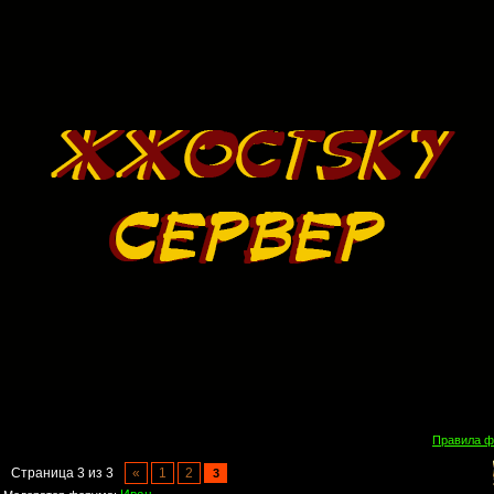
Правила 
Страница
3
из
3
«
1
2
3