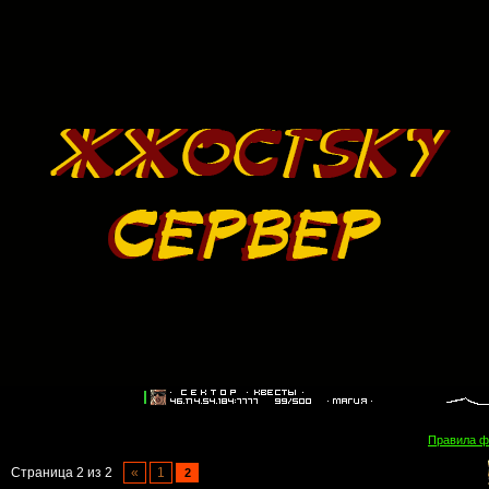
Правила 
Страница
2
из
2
«
1
2