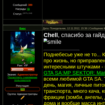
Сообщений:
389
Награды:
11
Статус:
Барс
Дата: Понедельник, 12.11.2012, 15:36 | Сообщение 
Chell
, спасибо за гай
Поднебесье уже не то... 
про жизнь, но приправле
интересными штучками -
Ранг: VIP
GTA SA:MP SEKTOR: Маг
Звание:
Администратор
Посмотреть снаряжение
всеми любимой GTA SA. 
пользователя
день, магия, личные пито
Репутация:
610
транспорта, много кача, 
Группа: Администраторы
фракции (зомби, ангелы, 
дома и вообще масса инт