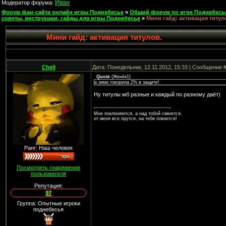
Иван
Модератор форума:
Форум фан-сайта онлайн игры Поднебесье
»
Общий форум по игре Поднебесь
советы, инструкции, гайды для игры Поднебесье
»
Мини гайд: активация титул
Мини гайд: активация титулов.
Chell
Дата: Понедельник, 12.11.2012, 15:33 | Сообщение 
Quote
(
Женёк1
)
а зима говорила 2% в защите!
Ну титулы мб разные и каждый по разному даёт)
Мне поклоняются, а над тобой смеются,
от меня все прутся, на тебя плюются!
Ранг: Наш человек
Посмотреть снаряжение
пользователя
Репутация:
97
Группа: Опытные игроки
поднебесья