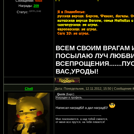
Сообщений:
4568
Награды:
209
Статус:
ВСЕМ СВОИМ ВРАГАМ 
ПОСЫЛАЮ ЛУЧ ЛЮБВИ
ВСЕПРОЩЕНИЯ.......ПУ
ВАС,УРОДЫ!
Chell
Дата: Понедельник, 12.11.2012, 15:50 | Сообщение 
Quote
(
Барс
)
Наградки в профиль.
Написал наградКИ а дал наградКУ
Мне поклоняются, а над тобой смеются,
от меня все прутся, на тебя плюются!