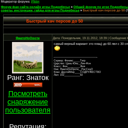
Иван
Модератор форума:
Форум фан-сайта онлайн игры Поднебесье
»
Общий форум по игре Поднебесь
советы, инструкции, гайды для игры Поднебесье
»
Быстрый кач персов до 50
(
Быстрый кач персов до 50
ЯматоНоОроти
Дата: Понедельник, 19.11.2012, 18:39 | Сообщение
самый верный вариант это плац) до 60 лвл с 30 сп
Сервер: Феникс,____Тигр
Царство: Цань-Юнь,_Лин-Фэн
Класс: Фея_________Фея
Ник: ЯматоНоОроти__РасСецО
Клан: ДругойМир____СОДРУЖЕСТВО
Ранг: Знаток
Лвл: 102___________92
Посмотреть
снаряжение
пользователя
Репутация: