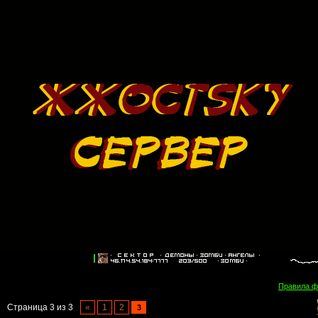
Правила 
Страница
3
из
3
«
1
2
3