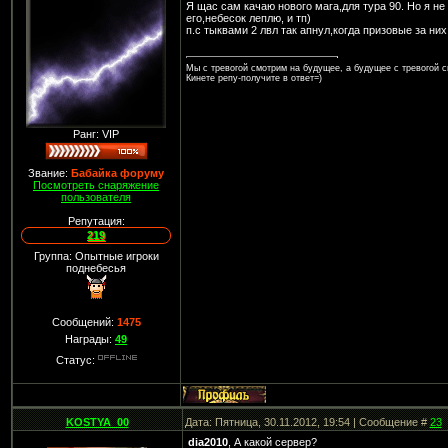
Я щас сам качаю нового мага,для тура 90. Но я не
его,небесок леплю, и тп)
п.с тыквами 2 лвл так апнул,когда призовые за них
Мы с тревогой смотрим на будущее, а будущее с тревогой с
Кинете репу-получите в ответ=)
Ранг: VIP
Звание:
Бабайка форуму
Посмотреть снаряжение
пользователя
Репутация:
219
Группа: Опытные игроки
поднебесья
Сообщений:
1475
Награды:
49
Статус:
KOSTYA_00
Дата: Пятница, 30.11.2012, 19:54 | Сообщение #
23
dia2010
, А какой сервер?